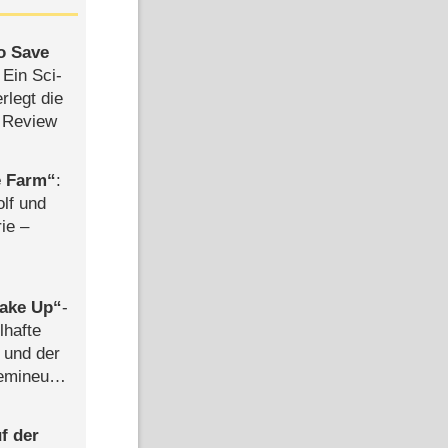
to Save
: Ein Sci-
rlegt die
 Review
e Farm
:
olf und
rie –
ake Up
-
lhafte
 und der
semineuen
hen
-
f der