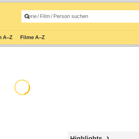
n A–Z
Filme A–Z
Highlights