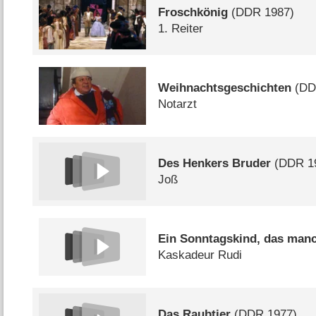
Froschkönig
(
DDR
1987)
1. Reiter
Weihnachtsgeschichten
(
D
Notarzt
Des Henkers Bruder
(
DDR
1
Joß
Ein Sonntagskind, das man
Kaskadeur Rudi
Das Raubtier
(
DDR
1977)