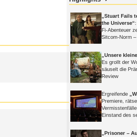
Stuart Fails 
the Universe
Fi-Abenteuer ze
Sitcom-Norm –
Unsere klein
Es grollt der W
säuselt die Prä
Review
Ergreifende
W
Premiere, rätse
Vermisstenfälle
Einstand des 
Tatort: Münc
Duos
Prisoner – Au