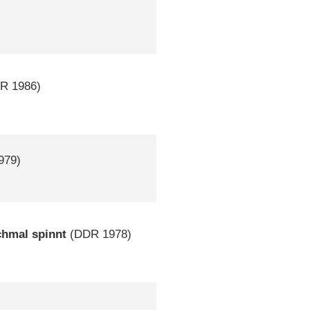
DR
1986)
979)
chmal spinnt
(
DDR
1978)