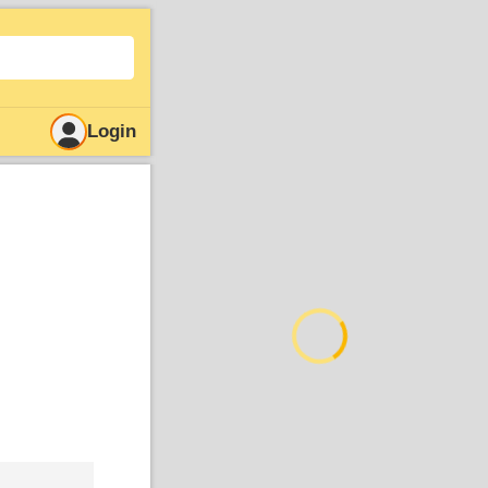
Login