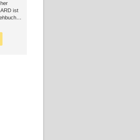
cher
n ARD ist
rehbuch
iew