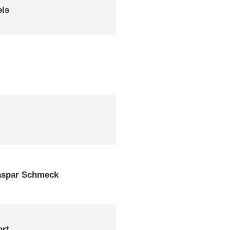
els
aspar Schmeck
ort