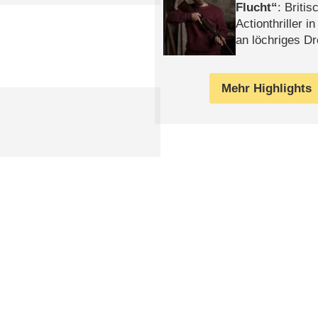
Flucht
: Britis
Actionthriller i
an löchriges D
gekettet – Rev
Mehr Highlights