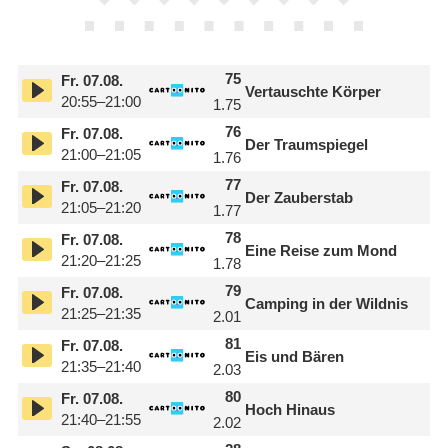
75
Fr.
07.08.
Vertauschte Körper
20:55–21:00
1.75
76
Fr.
07.08.
Der Traumspiegel
21:00–21:05
1.76
77
Fr.
07.08.
Der Zauberstab
21:05–21:20
1.77
78
Fr.
07.08.
Eine Reise zum Mond
21:20–21:25
1.78
79
Fr.
07.08.
Camping in der Wildnis
21:25–21:35
2.01
81
Fr.
07.08.
Eis und Bären
21:35–21:40
2.03
80
Fr.
07.08.
Hoch Hinaus
21:40–21:55
2.02