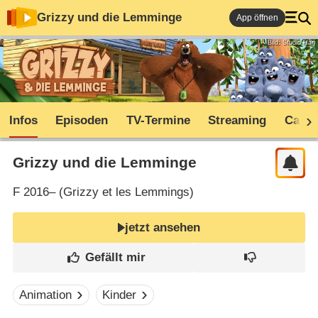
Grizzy und die Lemminge
App öffnen
Bild: Studio Hari
Infos
Episoden
TV-Termine
Streaming
Cast
Grizzy und die Lemminge
F
2016– (
Grizzy et les Lemmings
)
jetzt ansehen
Animation
Kinder