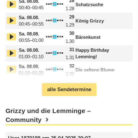
28
Sa.
08.08.
Schatzsuche
00:40–00:45
1.28
29
Sa.
08.08.
König Grizzy
00:45–00:55
1.29
30
Sa.
08.08.
Bärenkunst
00:55–01:00
1.30
31
Sa.
08.08.
Happy Birthday
01:00–01:10
Lemming!
1.31
32
Sa.
08.08.
Die seltene Blume
01:10–01:20
1.32
alle Sendetermine
Grizzy und die Lemminge –
Community