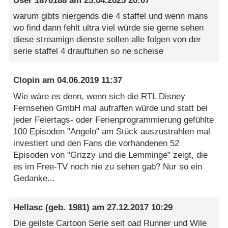
User 1870188
am
25.04.2025 20:07
warum gibts niergends die 4 staffel und wenn mans
wo find dann fehlt ultra viel würde sie gerne sehen
diese streamign dienste sollen alle folgen von der
serie staffel 4 drauftuhen so ne scheise
Clopin
am
04.06.2019 11:37
Wie wäre es denn, wenn sich die RTL Disney
Fernsehen GmbH mal aufraffen würde und statt bei
jeder Feiertags- oder Ferienprogrammierung gefühlte
100 Episoden "Angelo" am Stück auszustrahlen mal
investiert und den Fans die vorhandenen 52
Episoden von "Grizzy und die Lemminge" zeigt, die
es im Free-TV noch nie zu sehen gab? Nur so ein
Gedanke...
Hellasc
(geb. 1981) am
27.12.2017 10:29
Die geilste Cartoon Serie seit oad Runner und Wile