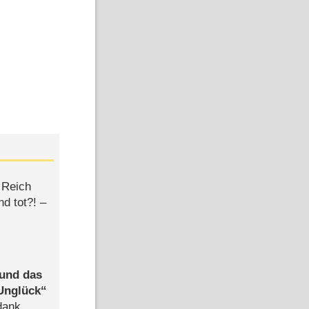
 Reich
d tot?! –
 und das
Unglück
dank