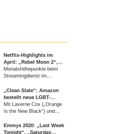
Netflix-Highlights im
April: „Rebel Moon 2“,
„Ripley“, „Parasyte“ und
Monatshöhepunkte beim
„Crooks“
Streamingdienst im
Überblick (
20.03.2024
)
„Clean Slate“: Amazon
bestellt neue LGBT-
Comedyserie für Freevee
Mit Laverne Cox („Orange
Is the New Black“) und
Comedian George Wallace
(
07.09.2022
)
Emmys 2020: „Last Week
Tonight“, „Saturday