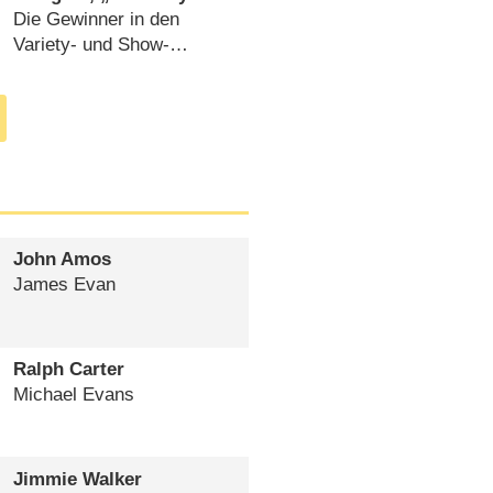
Night Live“ und
Die Gewinner in den
„RuPaul’s Drag Race“
Variety- und Show-
räumen ab
Kategorien (
16.09.2020
)
John Amos
James Evan
Ralph Carter
Michael Evans
Jimmie Walker