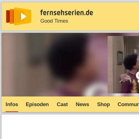
Good Times
News
Entdecken
Streaming
TV-Starts
Serie
Infos
Episoden
Cast
News
Shop
Commun