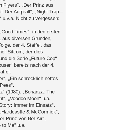
n Flyers“, „Der Prinz aus
: Der Aufprall“, „Night Trap –
 u.v.a. Nicht zu vergessen:
 „Good Times“, in den ersten
 , aus diversen Gründen,
olge, der 4. Staffel, das
ner Sitcom, der dies
 und die Serie „Future Cop“
user“ bereits nach der 4.
affel.
r“, „Ein schrecklich nettes
Trees“.
az“ (1980), „Bonanza: The
ht“, „Voodoo Moon“ u.a.
 Story: Immer im Einsatz“,
 „Hardcastle & McCormick“,
er Prinz von Bel-Air“,
 to Me“ u.a.