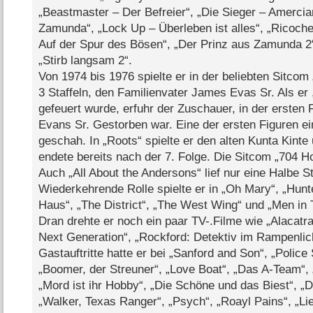
„Beastmaster – Der Befreier“, „Die Sieger – Amercia
Zamunda“, „Lock Up – Überleben ist alles“, „Ricochet
Auf der Spur des Bösen“, „Der Prinz aus Zamunda 2“
„Stirb langsam 2“.
Von 1974 bis 1976 spielte er in der beliebten Sitcom
3 Staffeln, den Familienvater James Evas Sr. Als er
gefeuert wurde, erfuhr der Zuschauer, in der ersten F
Evans Sr. Gestorben war. Eine der ersten Figuren ei
geschah. In „Roots“ spielte er den alten Kunta Kinte
endete bereits nach der 7. Folge. Die Sitcom „704 Ho
Auch „All About the Andersons“ lief nur eine Halbe St
Wiederkehrende Rolle spielte er in „Oh Mary“, „Hunte
Haus“, „The District“, „The West Wing“ und „Men in 
Dran drehte er noch ein paar TV-.Filme wie „Alacatr
Next Generation“, „Rockford: Detektiv im Rampenlic
Gastauftritte hatte er bei „Sanford and Son“, „Police
„Boomer, der Streuner“, „Love Boat“, „Das A-Team“,
„Mord ist ihr Hobby“, „Die Schöne und das Biest“, „D
„Walker, Texas Ranger“, „Psych“, „Roayl Pains“, „Lie