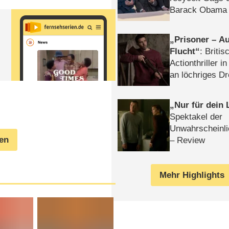
Barack Obama 
Prisoner – Au
Flucht
: Britis
Actionthriller i
an löchriges D
gekettet – Rev
Nur für dein
Spektakel der
Unwahrscheinli
gen
– Review
Mehr Highlights