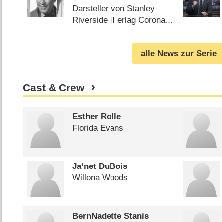
Darsteller von Stanley
Riverside II erlag Corona-
Erkrankung (
01.06.2022
)
alle News zur Serie
Cast & Crew
Esther Rolle
Florida Evans
Ja’net DuBois
Willona Woods
BernNadette Stanis