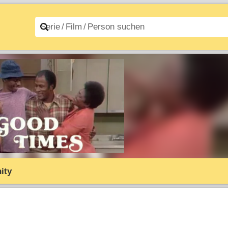
n A–Z
Filme A–Z
ity