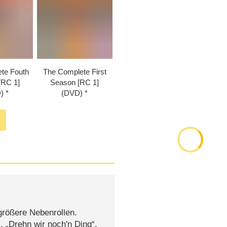
te Fouth
The Complete First
[RC 1]
Season [RC 1]
)
(DVD)
größere Nebenrollen.
 „Drehn wir noch'n Ding“,