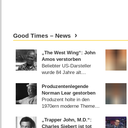
Good Times – News
„The West Wing“: John
Amos verstorben
Beliebter US-Darsteller
wurde 84 Jahre alt
(
02.10.2024
)
Produzentenlegende
Norman Lear gestorben
Produzent holte in den
1970ern moderne Themen
auf den Bildschirm
(
07.12.2023
)
„Trapper John, M.D.“:
Charles Siebert ist tot