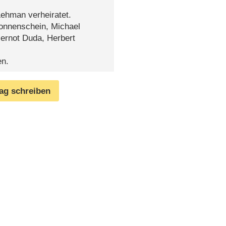
Lehman verheiratet.
Sonnenschein, Michael
Gernot Duda, Herbert
en.
rag schreiben