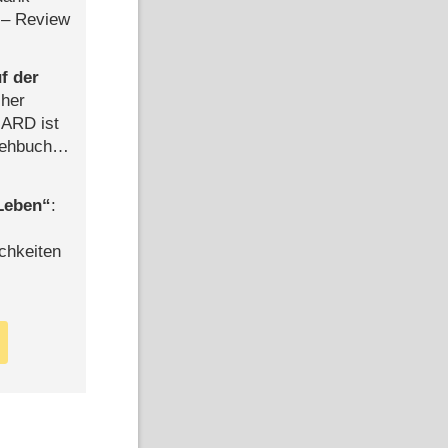
– Review
f der
cher
n ARD ist
rehbuch
iew
 Leben
:
chkeiten