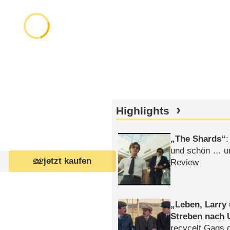
Highlights
The Shards
:
und schön … un
jetzt kaufen
Review
Leben, Larry
Streben nach 
recycelt Gags 