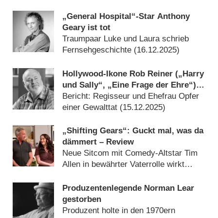
„General Hospital“-Star Anthony
Geary ist tot
Traumpaar Luke und Laura schrieb
Fernsehgeschichte (
16.12.2025
)
Hollywood-Ikone Rob Reiner („Harry
und Sally“, „Eine Frage der Ehre“)
tot aufgefunden
Bericht: Regisseur und Ehefrau Opfer
einer Gewalttat (
15.12.2025
)
„Shifting Gears“: Guckt mal, was da
dämmert – Review
Neue Sitcom mit Comedy-Altstar Tim
Allen in bewährter Vaterrolle wirkt
ziemlich altbacken (
04.02.2025
)
Produzentenlegende Norman Lear
gestorben
Produzent holte in den 1970ern