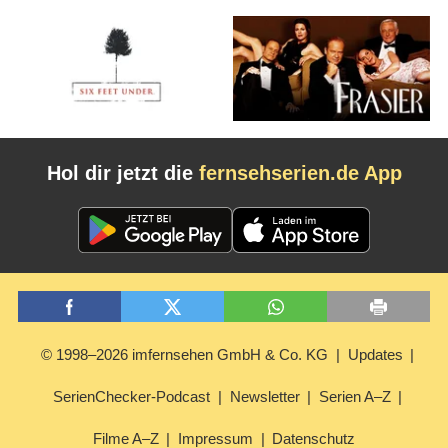
Hol dir jetzt die
fernsehserien.de App
© 1998–2026 imfernsehen GmbH & Co. KG
Updates
SerienChecker-Podcast
Newsletter
Serien A–Z
Filme A–Z
Impressum
Datenschutz