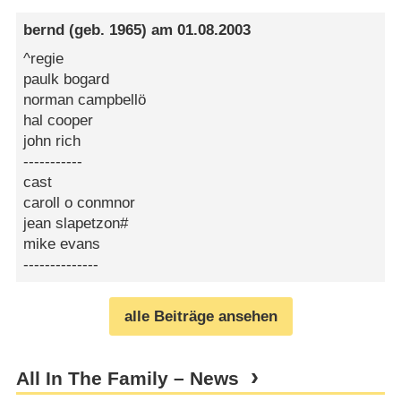
bernd
(geb. 1965) am
01.08.2003
^regie
paulk bogard
norman campbellö
hal cooper
john rich
-----------
cast
caroll o conmnor
jean slapetzon#
mike evans
--------------
alle Beiträge ansehen
All In The Family – News