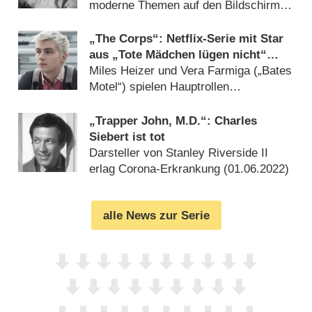
moderne Themen auf den Bildschirm
(
07.12.2023
)
„The Corps“: Netflix-Serie mit Star
aus „Tote Mädchen lügen nicht“
bestellt
Miles Heizer und Vera Farmiga („Bates
Motel“) spielen Hauptrollen
(
02.05.2023
)
„Trapper John, M.D.“: Charles
Siebert ist tot
Darsteller von Stanley Riverside II
erlag Corona-Erkrankung (
01.06.2022
)
alle News zur Serie