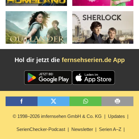
Hol dir jetzt die
fernsehserien.de App
© 1998–2026 imfernsehen GmbH & Co. KG
Updates
SerienChecker-Podcast
Newsletter
Serien A–Z