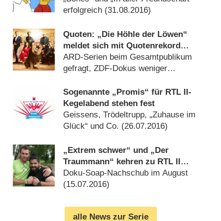
erfolgreich (
31.08.2016
)
Quoten: „Die Höhle der Löwen“
meldet sich mit Quotenrekord
zurück
ARD-Serien beim Gesamtpublikum
gefragt, ZDF-Dokus weniger
(
24.08.2016
)
Sogenannte „Promis“ für RTL II-
Kegelabend stehen fest
Geissens, Trödeltrupp, „Zuhause im
Glück“ und Co. (
26.07.2016
)
„Extrem schwer“ und „Der
Traummann“ kehren zu RTL II
zurück
Doku-Soap-Nachschub im August
(
15.07.2016
)
alle News zur Serie