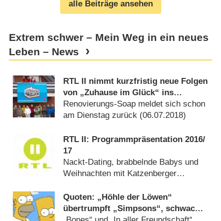
alle Beiträge ansehen
Extrem schwer – Mein Weg in ein neues
Leben – News
RTL II nimmt kurzfristig neue Folgen
von „Zuhause im Glück“ ins
Programm
Renovierungs-Soap meldet sich schon
am Dienstag zurück (
06.07.2018
)
RTL II: Programmpräsentation 2016/​
17
Nackt-Dating, brabbelnde Babys und
Weihnachten mit Katzenberger
(
07.10.2016
)
Quoten: „Höhle der Löwen“
übertrumpft „Simpsons“, schwacher
Start für „Legends of Tomorrow“
„Bones“ und „In aller Freundschaft“