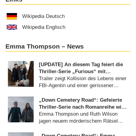
Wikipedia Deutsch
Wikipedia Englisch
Emma Thompson – News
[UPDATE] An diesem Tag feiert die
Thriller-Serie „Furious“ mit
„Shameless“-Star Premiere
Trailer zeigt Kollision des Lebens einer
FBI-Agentin und einer gerissener
Serienkillerin (
26.06.2026
)
„Down Cemetery Road“: Gefeierte
Thriller-Serie nach Romanreihe wird
verlängert
Emma Thompson und Ruth Wilson
jagen neuem mörderischem Rätsel
nach (
12.12.2025
)
„Down Cemetery Road“: Emma