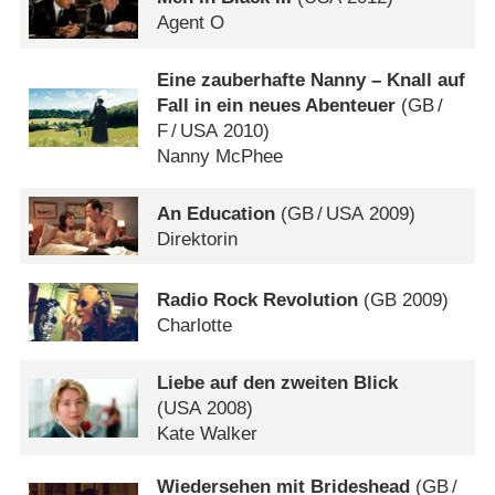
Agent O
Eine zauberhafte Nanny – Knall auf
Fall in ein neues Abenteuer
(
GB
/
F
/
USA
2010)
Nanny McPhee
An Education
(
GB
/
USA
2009)
Direktorin
Radio Rock Revolution
(
GB
2009)
Charlotte
Liebe auf den zweiten Blick
(
USA
2008)
Kate Walker
Wiedersehen mit Brideshead
(
GB
/