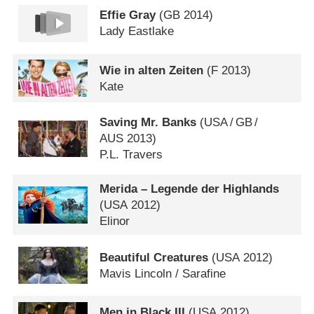
Effie Gray
(
GB
2014)
Lady Eastlake
Wie in alten Zeiten
(
F
2013)
Kate
Saving Mr. Banks
(
USA
/
GB
/
AUS
2013)
P.L. Travers
Merida – Legende der Highlands
(
USA
2012)
Elinor
Beautiful Creatures
(
USA
2012)
Mavis Lincoln /​ Sarafine
Men in Black III
(
USA
2012)