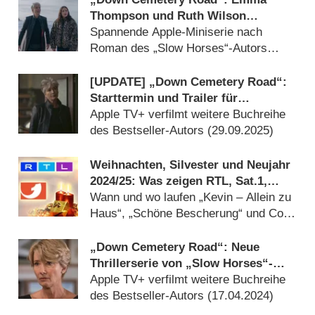
Thompson und Ruth Wilson
brillieren als ungleiches
Spannende Apple-Miniserie nach
Ermittlerinnenduo – Review
Roman des „Slow Horses“-Autors
(
28.10.2025
)
[UPDATE] „Down Cemetery Road“:
Starttermin und Trailer für
Thrillerserie von „Slow Horses“-
Apple TV+ verfilmt weitere Buchreihe
Autor mit Emma Thompson
des Bestseller-Autors (
29.09.2025
)
Weihnachten, Silvester und Neujahr
2024/​25: Was zeigen RTL, Sat.1,
ProSieben und Co.?
Wann und wo laufen „Kevin – Allein zu
Haus“, „Schöne Bescherung“ und Co.?
(
24.12.2024
)
„Down Cemetery Road“: Neue
Thrillerserie von „Slow Horses“-
Autor mit Emma Thompson
Apple TV+ verfilmt weitere Buchreihe
des Bestseller-Autors (
17.04.2024
)