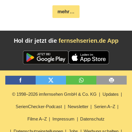
mehr…
Hol dir jetzt die
fernsehserien.de App
© 1998–2026 imfernsehen GmbH & Co. KG
Updates
SerienChecker-Podcast
Newsletter
Serien A–Z
Filme A–Z
Impressum
Datenschutz
Datenschutzeinstellungen
Jobs
Werbung schalten