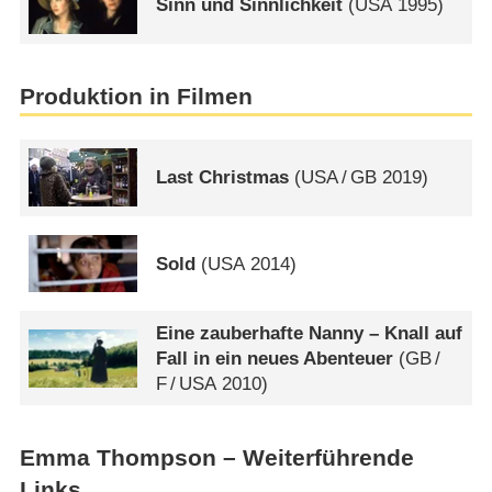
Sinn und Sinnlichkeit
(
USA
1995)
Produktion in Filmen
Last Christmas
(
USA
/
GB
2019)
Sold
(
USA
2014)
Eine zauberhafte Nanny – Knall auf
Fall in ein neues Abenteuer
(
GB
/
F
/
USA
2010)
Emma Thompson – Weiterführende
Links