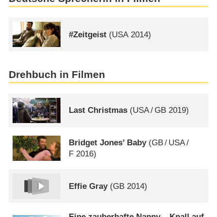
#Zeitgeist
(
USA
2014)
Drehbuch in Filmen
Last Christmas
(
USA
/
GB
2019)
Bridget Jones’ Baby
(
GB
/
USA
/
F
2016)
Effie Gray
(
GB
2014)
Eine zauberhafte Nanny – Knall auf