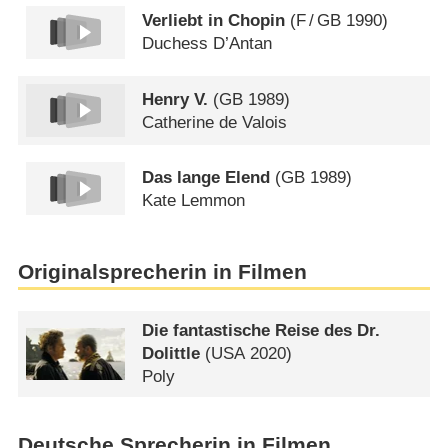
Verliebt in Chopin
(
F
/
GB
1990)
Duchess D’Antan
Henry V.
(
GB
1989)
Catherine de Valois
Das lange Elend
(
GB
1989)
Kate Lemmon
Originalsprecherin in Filmen
Die fantastische Reise des Dr.
Dolittle
(
USA
2020)
Poly
Deutsche Sprecherin in Filmen