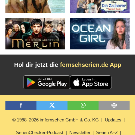
Hol dir jetzt die
fernsehserien.de App
© 1998–2026 imfernsehen GmbH & Co. KG
Updates
SerienChecker-Podcast
Newsletter
Serien A–Z