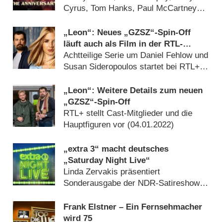
Cyrus, Tom Hanks, Paul McCartney
und viele mehr (
11.02.2025
)
„Leon“: Neues „GZSZ“-Spin-Off
läuft auch als Film in der RTL-
Primetime
Achtteilige Serie um Daniel Fehlow und
Susan Sideropoulos startet bei RTL+
(
18.01.2022
)
„Leon“: Weitere Details zum neuen
„GZSZ“-Spin-Off
RTL+ stellt Cast-Mitglieder und die
Hauptfiguren vor (
04.01.2022
)
„extra 3“ macht deutsches
„Saturday Night Live“
Linda Zervakis präsentiert
Sonderausgabe der NDR-Satireshow
(
21.11.2019
)
Frank Elstner – Ein Fernsehmacher
wird 75