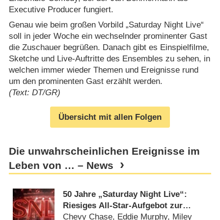
Executive Producer fungiert.
Genau wie beim großen Vorbild „Saturday Night Live“
soll in jeder Woche ein wechselnder prominenter Gast
die Zuschauer begrüßen. Danach gibt es Einspielfilme,
Sketche und Live-Auftritte des Ensembles zu sehen, in
welchen immer wieder Themen und Ereignisse rund
um den prominenten Gast erzählt werden.
(Text: DT/GR)
Übersicht mit allen Folgen
Die unwahrscheinlichen Ereignisse im
Leben von … – News
50 Jahre „Saturday Night Live“:
Riesiges All-Star-Aufgebot zur
Jubiläumsshow
Chevy Chase, Eddie Murphy, Miley