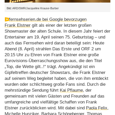
Bild: ARD/SWR/Jacqueline Krause-Burber
fernsehserien.de bei Google bevorzugen
Frank Elstner
gilt als einer der letzten großen
Showmaster der alten Schule. In diesem Jahr feiert der
Entertainer am 19. April seinen 75. Geburtstag – und
auch das Fernsehen wird daran beteiligt sein: Heute
Abend (8. April) strahlen Das Erste und ORF 2 um
20:15 Uhr zu Ehren von Frank Elstner eine große
Eurovisions-Überraschungsshow aus, die den Titel
„Top, die Wette gilt..!“ trägt. Angekündigt ist ein
Gipfeltreffen deutscher Showstars, die Frank Elstner
auf seinem Weg begleitet haben, die von ihm entdeckt
wurden oder schlichtweg große Fans sind. Durch die
mehrstündige Sendung führt
Kai Pflaume
, der
gemeinsam mit vielen Gästen und Freunden auf das
umfangreiche und vielfältige Schaffen von Frank
Elstner zurückblicken wird. Mit dabei sind
Paola Felix
,
Michelle Hunziker
,
Barbara Schöneberger
,
Thomas