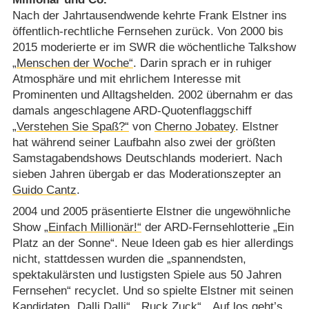
Nach der Jahrtausendwende kehrte Frank Elstner ins
öffentlich-rechtliche Fernsehen zurück. Von 2000 bis
2015 moderierte er im SWR die wöchentliche Talkshow
„Menschen der Woche“
. Darin sprach er in ruhiger
Atmosphäre und mit ehrlichem Interesse mit
Prominenten und Alltagshelden. 2002 übernahm er das
damals angeschlagene ARD-Quotenflaggschiff
„Verstehen Sie Spaß?“
von
Cherno Jobatey
. Elstner
hat während seiner Laufbahn also zwei der größten
Samstagabendshows Deutschlands moderiert. Nach
sieben Jahren übergab er das Moderationszepter an
Guido Cantz
.
2004 und 2005 präsentierte Elstner die ungewöhnliche
Show
„Einfach Millionär!“
der ARD-Fernsehlotterie „Ein
Platz an der Sonne“. Neue Ideen gab es hier allerdings
nicht, stattdessen wurden die „spannendsten,
spektakulärsten und lustigsten Spiele aus 50 Jahren
Fernsehen“ recyclet. Und so spielte Elstner mit seinen
Kandidaten
„Dalli Dalli“
,
„Ruck Zuck“
,
„Auf los geht’s