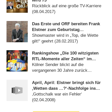
wird 75
Rückblick auf eine große TV-Karriere
(
08.04.2017
)
Das Erste und ORF bereiten Frank
Elstner zum Geburtstag
„Überraschungsshow“
Showmaster wird in „Top, die Wette
gilt!“ geehrt (
28.02.2017
)
Rankingshow „Die 100 witzigsten
RTL-Momente aller Zeiten“ im
Oktober
Kölner Sender blickt auf die
vergangenen 30 Jahre zurück
(
20.08.2014
)
April, April: Elstner bringt sich für
‚Wetten dass …?‘-Nachfolge ins
Gespräch
‚Gottschalk war ein Fehler‘
(
02.04.2008
)