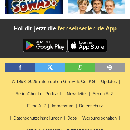
Hol dir jetzt die
fernsehserien.de App
© 1998–2026 imfernsehen GmbH & Co. KG
Updates
SerienChecker-Podcast
Newsletter
Serien A–Z
Filme A–Z
Impressum
Datenschutz
Datenschutzeinstellungen
Jobs
Werbung schalten