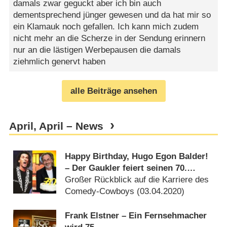
damals zwar geguckt aber ich bin auch
dementsprechend jünger gewesen und da hat mir so
ein Klamauk noch gefallen. Ich kann mich zudem
nicht mehr an die Scherze in der Sendung erinnern
nur an die lästigen Werbepausen die damals
ziehmlich genervt haben
alle Beiträge ansehen
April, April – News
Happy Birthday, Hugo Egon Balder!
– Der Gaukler feiert seinen 70.
Geburtstag
Großer Rückblick auf die Karriere des
Comedy-Cowboys (
03.04.2020
)
Frank Elstner – Ein Fernsehmacher