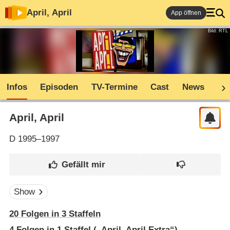
April, April
App öffnen
Bild: RTL
Infos
Episoden
TV-Termine
Cast
News
Co
April, April
D
1995–1997
Show
20
Folgen in
3
Staffeln
4
Folgen in
1
Staffel („April, April Extra“)