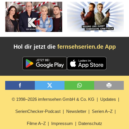
Hol dir jetzt die
fernsehserien.de App
© 1998–2026 imfernsehen GmbH & Co. KG
Updates
SerienChecker-Podcast
Newsletter
Serien A–Z
Filme A–Z
Impressum
Datenschutz