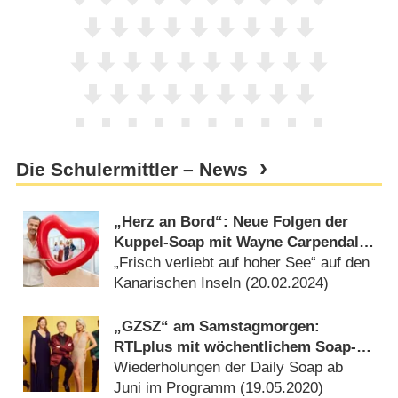
Die Schulermittler – News
„Herz an Bord“: Neue Folgen der
Kuppel-Soap mit Wayne Carpendale
in Sicht
„Frisch verliebt auf hoher See“ auf den
Kanarischen Inseln (
20.02.2024
)
„GZSZ“ am Samstagmorgen:
RTLplus mit wöchentlichem Soap-
Marathon
Wiederholungen der Daily Soap ab
Juni im Programm (
19.05.2020
)