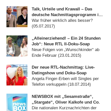
Talk, Urteile und Krawall – Das
deutsche Nachmittagsprogramm im
Wandel
War früher wirklich alles besser?
(
05.07.2017
)
„Alleinerziehend! – Ein 24 Stunden
Job“: Neue RTL II-Doku-Soap
Neue Folgen von „Wunschkinder“ ab
Ende Februar (
23.01.2015
)
Der neue RTL-Nachmittag: Live-
Datingshow und Doku-Soap
Angela Finger-Erben will Singles per
Telefon verkuppeln (
18.07.2014
)
NEWSBOX mit „Sesamstraße“,
„Stargate“, Oliver Kalkofe und Co.
Die nationalen Kurznachrichten der