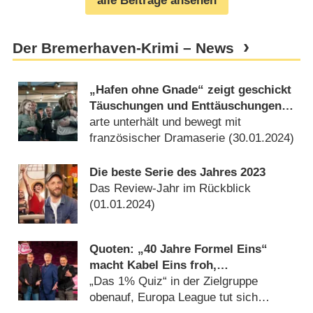
alle Beiträge ansehen
Der Bremerhaven-Krimi – News
„Hafen ohne Gnade“ zeigt geschickt
Täuschungen und Enttäuschungen –
Review
arte unterhält und bewegt mit
französischer Dramaserie (
30.01.2024
)
Die beste Serie des Jahres 2023
Das Review-Jahr im Rückblick
(
01.01.2024
)
Quoten: „40 Jahre Formel Eins“
macht Kabel Eins froh,
„Bremerhaven-Krimi“ knapp vor den
„Das 1% Quiz“ in der Zielgruppe
„Bergrettern“
obenauf, Europa League tut sich