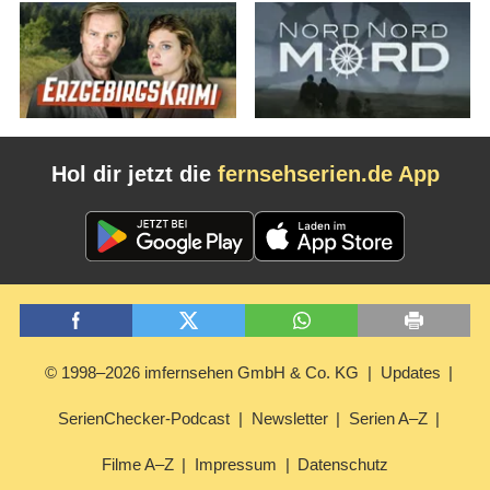
Hol dir jetzt die
fernsehserien.de App
© 1998–2026 imfernsehen GmbH & Co. KG
Updates
SerienChecker-Podcast
Newsletter
Serien A–Z
Filme A–Z
Impressum
Datenschutz