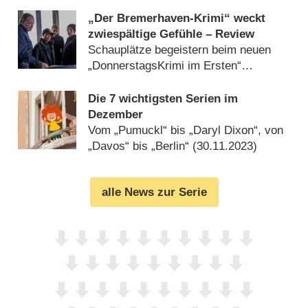
schwer (
15.12.2023
)
„Der Bremerhaven-Krimi“ weckt
zwiespältige Gefühle – Review
Schauplätze begeistern beim neuen
„DonnerstagsKrimi im Ersten“
(
13.12.2023
)
Die 7 wichtigsten Serien im
Dezember
Vom „Pumuckl“ bis „Daryl Dixon“, von
„Davos“ bis „Berlin“ (
30.11.2023
)
alle News zur Serie