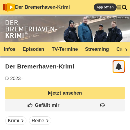
Der Bremerhaven-Krimi
App öffnen
Bild: Radio Bremen/Jörg Landsberg
Infos
Episoden
TV-Termine
Streaming
Cast
Der Bremerhaven-Krimi
D
2023–
jetzt ansehen
Krimi
Reihe