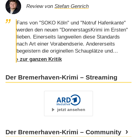
Review von
Stefan Genrich
Fans von "SOKO Köln" und "Notruf Hafenkante"
werden den neuen "DonnerstagsKrimi im Ersten"
lieben. Einerseits langweilen diese Standards
nach Art einer Vorabendserie. Andererseits
begeistern die originellen Schauplätze und
rasanten Kamerafahrten. Die aufmüpfige
› zur ganzen Kritik
Zollfahnderin Lisa Cunningham (Cynthia Micas)
stößt zu den Ermittlern Katta Strüwer (Elena
Der Bremerhaven-Krimi – Streaming
Uhlig), Gero von Bernbeck (Bernd Hölscher) und
Sven-Erik Dröse (Lukas Zumbrock). "Der
Bremerhaven-Krimi" zeigt, wie diese Gruppe …
jetzt ansehen
Der Bremerhaven-Krimi – Community