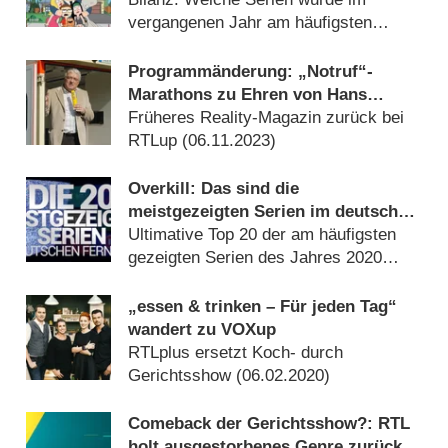
vergangenen Jahr am häufigsten
wiederholt? (
19.01.2025
)
Programmänderung: „Notruf“-
Marathons zu Ehren von Hans
Meiser
Früheres Reality-Magazin zurück bei
RTLup (
06.11.2023
)
Overkill: Das sind die
meistgezeigten Serien im deutschen
Free-TV
Ultimative Top 20 der am häufigsten
gezeigten Serien des Jahres 2020
(
10.02.2021
)
„essen & trinken – Für jeden Tag“
wandert zu VOXup
RTLplus ersetzt Koch- durch
Gerichtsshow (
06.02.2020
)
Comeback der Gerichtsshow?: RTL
holt ausgestorbenes Genre zurück