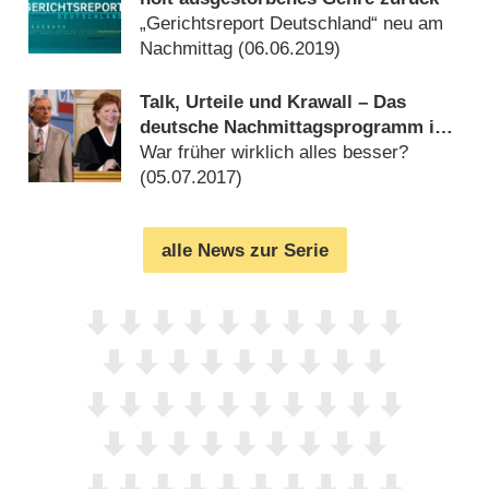
„Gerichtsreport Deutschland“ neu am
Nachmittag (
06.06.2019
)
Talk, Urteile und Krawall – Das
deutsche Nachmittagsprogramm im
Wandel
War früher wirklich alles besser?
(
05.07.2017
)
alle News zur Serie