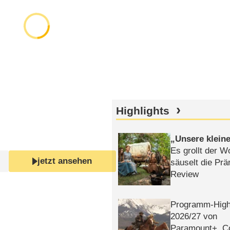
Highlights
Unsere klein
Es grollt der W
jetzt ansehen
säuselt die Prä
Review
Programm-High
2026/​27 von
Paramount+, 