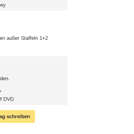
ney
en außer Staffeln 1+2
rden.
?
auf DVD
rag schreiben