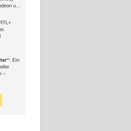
lodeon und
 RTL+
er,
d
ter
: Ein
oller
n –