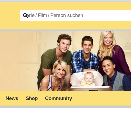
n A–Z
Filme A–Z
News
Shop
Community