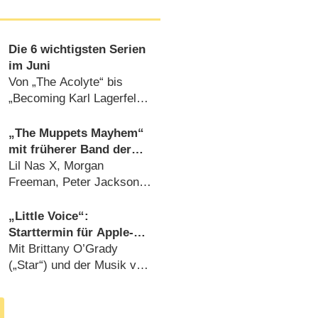
Die 6 wichtigsten Serien
im Juni
Von „The Acolyte“ bis
„Becoming Karl Lagerfeld“,
von „Aus Mangel an
Beweisen“ bis „Wo wir
„The Muppets Mayhem“
sind, ist oben“ (
31.05.2024
)
mit früherer Band der
„Muppet Show“ passt zu
Lil Nas X, Morgan
Disney+ – Review
Freeman, Peter Jackson
und weitere Promis helfen
bei Musik und Spaß
„Little Voice“:
(
10.05.2023
)
Starttermin für Apple-
Musicaldrama von J.J.
Mit Brittany O’Grady
Abrams
(„Star“) und der Musik von
Sara Bareilles (
22.05.2020
)