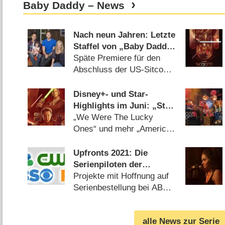
Baby Daddy – News
Nach neun Jahren: Letzte
Staffel von „Baby Daddy“
schafft es ins Free-TV
Späte Premiere für den
Abschluss der US-Sitcom
(
01.04.2026
)
Disney+- und Star-
Highlights im Juni: „Star
Wars: The Acolyte“ und
„We Were The Lucky
„Becoming Karl
Ones“ und mehr „American
Lagerfeld“
Horror Story“ (
28.05.2024
)
Upfronts 2021: Die
Serienpiloten der
Broadcast-Networks
Projekte mit Hoffnung auf
Serienbestellung bei ABC,
CBS, NBC, FOX und The
CW (
14.05.2021
)
alle News zur Serie