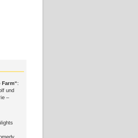
e Farm
:
olf und
rie –
lights
Comedy