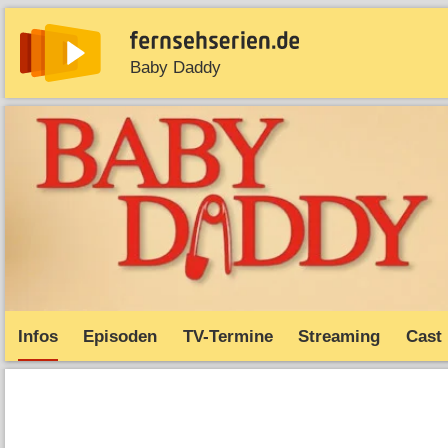
Baby Daddy
News
Entdecken
Streaming
TV-Starts
Serie
Infos
Episoden
TV-Termine
Streaming
Cast