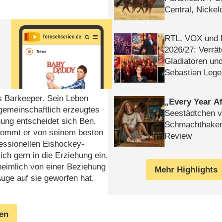
Central, Nicke
WELT
RTL, VOX und
2026/​27: Verrät
Gladiatoren un
Sebastian Lege
ls Barkeeper. Sein Leben
Every Year Af
 gemeinschaftlich erzeugtes
Seestädtchen v
gung entscheidet sich Ben,
Schmachthake
kommt er von seinem besten
Review
essionellen Eishockey-
ch gern in die Erziehung ein.
heimlich von einer Beziehung
Mehr Highlights
Auge auf sie geworfen hat.
gen