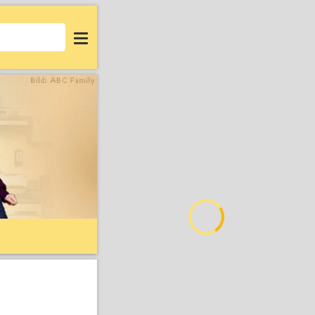
Login