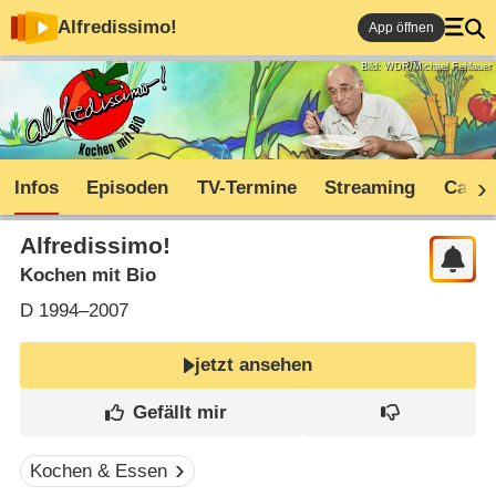
Alfredissimo!
App öffnen
Bild: WDR/Michael Fehlauer
Infos
Episoden
TV-Termine
Streaming
Cast
Alfredissimo!
Kochen mit Bio
D
1994–2007
jetzt ansehen
Kochen & Essen