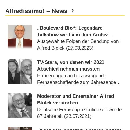
Alfredissimo! – News
„Boulevard Bio“: Legendäre
Talkshow wird aus dem Archiv
geholt
Ausgewählte Folgen der Sendung von
Alfred Biolek (
27.03.2023
)
TV-Stars, von denen wir 2021
Abschied nehmen mussten
Erinnerungen an herausragende
Fernsehschaffende zum Jahresende
(
31.12.2021
)
Moderator und Entertainer Alfred
Biolek verstorben
Deutsche Fernsehpersönlichkeit wurde
87 Jahre alt (
23.07.2021
)