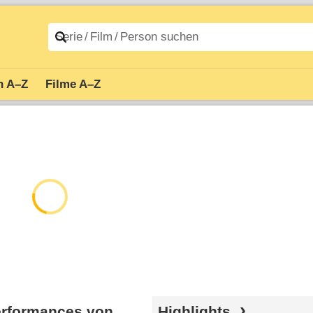
n A–Z
Filme A–Z
Performances von
Highlights