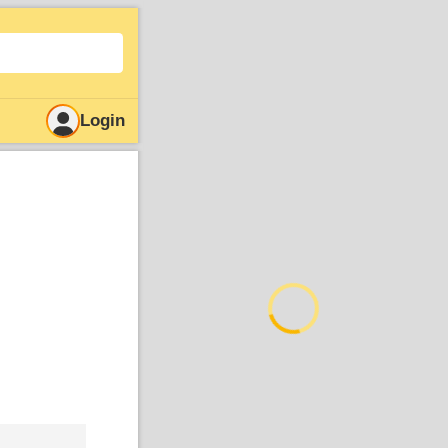
Login