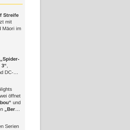
 Streife
zt mit
d Māori im
,
Spider-
 3
,
d DC-
ce
lights
wei öffnet
abou
und
len
Berlin
-Ableger
en Serien