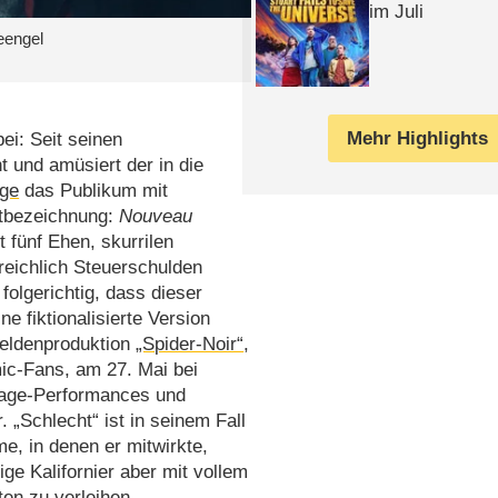
im Juli
eengel
Mehr Highlights
ei: Seit seinen
t und amüsiert der in die
age
das Publikum mit
stbezeichnung:
Nouveau
t fünf Ehen, skurrilen
reichlich Steuerschulden
folgerichtig, dass dieser
ne fiktionalisierte Version
heldenproduktion
„Spider-Noir“
,
c-Fans, am 27. Mai bei
Cage-Performances und
 „Schlecht“ ist in seinem Fall
lme, in denen er mitwirkte,
ge Kalifornier aber mit vollem
ten zu verleihen.