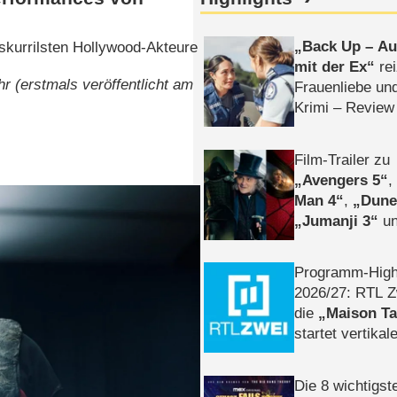
Back Up – Auf
 skurrilsten Hollywood-Akteure
mit der Ex
rei
r (erstmals veröffentlicht am
Frauenliebe un
Krimi – Review
Film-Trailer zu
Avengers 5
Man 4
,
Dune
Jumanji 3
un
Horror
Clayfa
Programm-High
2026/​27: RTL Z
die
Maison T
startet vertika
– Tag & Nacht
Die 8 wichtigst