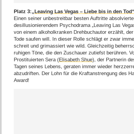
Platz 3:
„Leaving Las Vegas – Liebe bis in den Tod
Einen seiner unbestreitbar besten Auftritte absolvier
desillusionierendem Psychodrama „Leaving Las Vegas 
von einem alkoholkranken Drehbuchautor erzählt, de
Tode saufen will. In dieser Rolle schlägt er zwar imm
schreit und grimassiert wie wild. Gleichzeitig beherr
ruhigen Töne, die den Zuschauer zutiefst berühren. V
Prostituierten Sera (
Elisabeth Shue
), der Partnerin de
Tagen seines Lebens, geraten immer wieder herzzerre
abzudriften. Der Lohn für die Kraftanstrengung des H
Award!