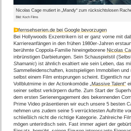
Nicolas Cage mutiert in „Mandy“ zum rücksichtslosen Rach
Bild: Koch Films
fernsehserien.de bei Google bevorzugen
Bei Hollywoods Exzentrikern ist er ganz vorne mit dab
Karriereanfängen in den frühen 1980er-Jahren erstaun
berühmte Coppola-Familie hineingeborene
Nicolas C
inbrünstigen Darbietungen. Sein Schauspielstil (Selb
Shamanic
) ist ähnlich exaltiert wie sein Leben, das mi
Sammelleidenschaften, kostspieligen Immobilien und 
selbst einem Film entsprungen scheint. Eigentlich nur 
Vollblutmime in der Actionkomödie
„Massive Talent“
ei
seiner selbst verkörpern durfte. Zum Start der Super
dem ersten Serienengagement des bekennenden Comi
Prime Video präsentieren wir euch unsere 5 besten 
nehmen uns zudem seine 5 verrücktesten Auftritte vor.
schließlich nicht die richtige Kategorie. Zahlreiche Fi
mögen unterirdisch sein. Fast immer agiert der gebürti
Einsatz, bemüht, seinen Figuren interessante Eigenar