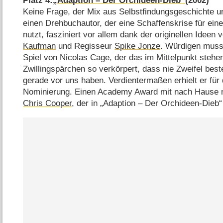
Platz 4:
„Adaption – Der Orchideen-Dieb“
(2002)
Keine Frage, der Mix aus Selbstfindungsgeschichte
einen Drehbuchautor, der eine Schaffenskrise für ein
nutzt, fasziniert vor allem dank der originellen Ideen 
Kaufman
und Regisseur
Spike Jonze
. Würdigen muss
Spiel von Nicolas Cage, der das im Mittelpunkt steh
Zwillingspärchen so verkörpert, dass nie Zweifel bes
gerade vor uns haben. Verdientermaßen erhielt er für 
Nominierung. Einen Academy Award mit nach Hause 
Chris Cooper
, der in „Adaption – Der Orchideen-Dieb“