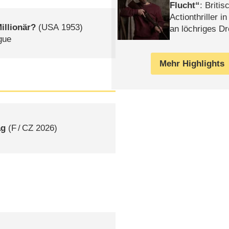
Flucht
: Britis
Actionthriller i
illionär?
(
USA
1953)
an löchriges D
gue
gekettet – Rev
Mehr Highlights
ag
(
F
/
CZ
2026)