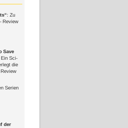
ts
: Zu
– Review
to Save
: Ein Sci-
rlegt die
 Review
en Serien
f der