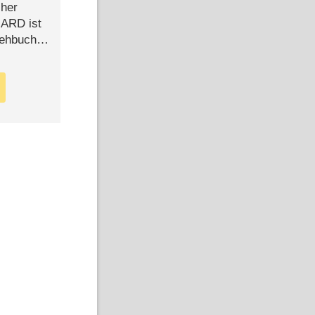
cher
n ARD ist
rehbuch
iew