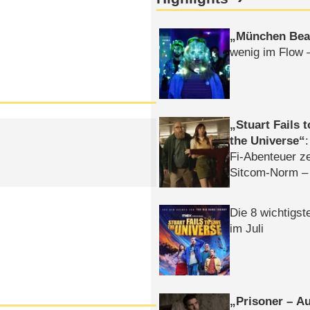
München Bea
wenig im Flow 
Stuart Fails 
the Universe
Fi-Abenteuer ze
Sitcom-Norm –
Die 8 wichtigst
im Juli
Prisoner – Au