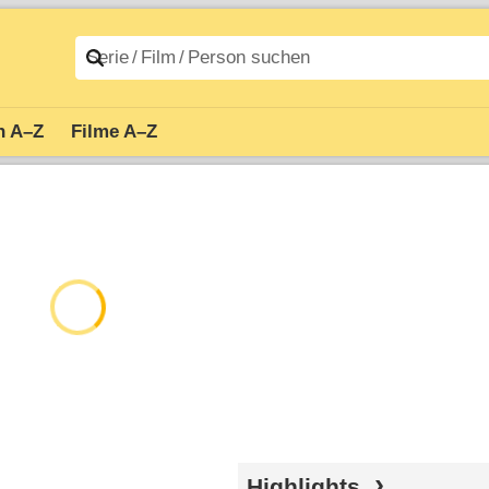
n A–Z
Filme A–Z
Highlights