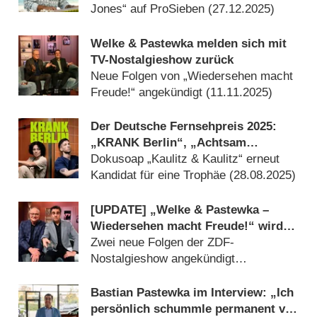
Jones“ auf ProSieben (
27.12.2025
)
Welke & Pastewka melden sich mit
TV-Nostalgieshow zurück
Neue Folgen von „Wiedersehen macht
Freude!“ angekündigt (
11.11.2025
)
Der Deutsche Fernsehpreis 2025:
„KRANK Berlin“, „Achtsam
morden“, „Angemessen Angry“,
Dokusoap „Kaulitz & Kaulitz“ erneut
„Experte für alles“ und „Germany’s
Kandidat für eine Trophäe (
28.08.2025
)
Next Topmodel“ nominiert
[UPDATE] „Welke & Pastewka –
Wiedersehen macht Freude!“ wird
fortgesetzt
Zwei neue Folgen der ZDF-
Nostalgieshow angekündigt
(
11.11.2024
)
Bastian Pastewka im Interview: „Ich
persönlich schummle permanent vor