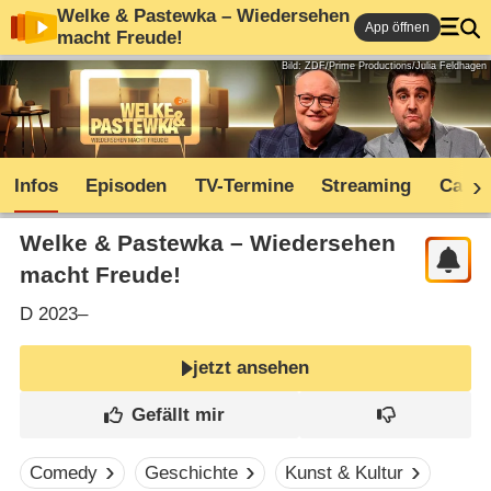
Welke & Pastewka – Wiedersehen
App öffnen
macht Freude!
Bild: ZDF/Prime Productions/Julia Feldhagen
Infos
Episoden
TV-Termine
Streaming
Cast
Welke & Pastewka – Wiedersehen
macht Freude!
D
2023–
jetzt ansehen
Comedy
Geschichte
Kunst & Kultur