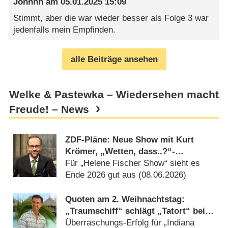
Johnnn
am
05.01.2025 15:09
Stimmt, aber die war wieder besser als Folge 3 war
jedenfalls mein Empfinden.
alle Beiträge ansehen
Welke & Pastewka – Wiedersehen macht
Freude! – News
ZDF-Pläne: Neue Show mit Kurt
Krömer, „Wetten, dass..?“-
Comeback und Entwarnung für
Für „Helene Fischer Show“ sieht es
„Fernsehgarten“-Fans
Ende 2026 gut aus (
08.06.2026
)
Quoten am 2. Weihnachtstag:
„Traumschiff“ schlägt „Tatort“ bei
den Jüngeren
Überraschungs-Erfolg für „Indiana