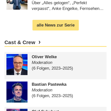
der Kamera“
Über „Alles gelogen“, „Perfekt
verpasst“, Anke Engelke, Fernsehen
und Krimi-Hörspiele (
04.09.2024
)
alle News zur Serie
Cast & Crew
Oliver Welke
Moderation
(6 Folgen, 2023⁠–⁠2025)
Bastian Pastewka
Moderation
(6 Folgen, 2023⁠–⁠2025)