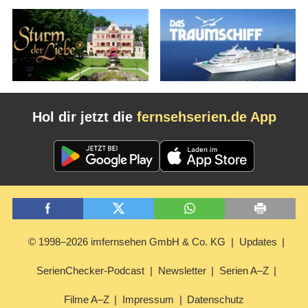
Hol dir jetzt die
fernsehserien.de App
© 1998–2026 imfernsehen GmbH & Co. KG
Updates
SerienChecker-Podcast
Newsletter
Serien A–Z
Filme A–Z
Impressum
Datenschutz