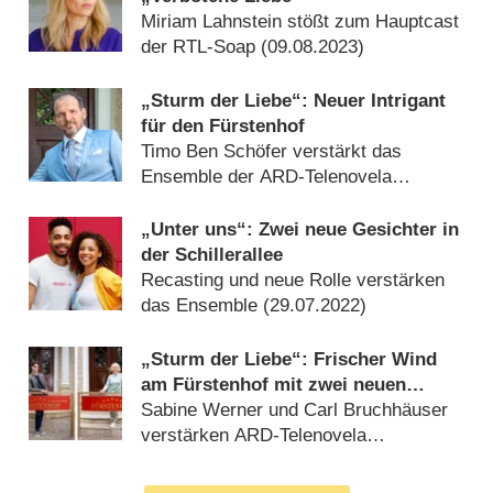
Miriam Lahnstein stößt zum Hauptcast
der RTL-Soap (
09.08.2023
)
„Sturm der Liebe“: Neuer Intrigant
für den Fürstenhof
Timo Ben Schöfer verstärkt das
Ensemble der ARD-Telenovela
(
02.08.2022
)
„Unter uns“: Zwei neue Gesichter in
der Schillerallee
Recasting und neue Rolle verstärken
das Ensemble (
29.07.2022
)
„Sturm der Liebe“: Frischer Wind
am Fürstenhof mit zwei neuen
Gesichtern
Sabine Werner und Carl Bruchhäuser
verstärken ARD-Telenovela
(
19.05.2022
)