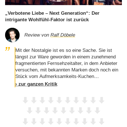
„Verbotene Liebe – Next Generation“: Der
intrigante Wohlfühl-Faktor ist zurück
Review von
Ralf Döbele
Mit der Nostalgie ist es so eine Sache. Sie ist
längst zur Ware geworden in einem zunehmend
fragmentierten Fernsehzeitalter, in dem Anbieter
versuchen, mit bekannten Marken doch noch ein
Stück vom Aufmerksamkeits-Kuchen
abzubekommen. Dass sich aber ausgerechnet
› zur ganzen Kritik
"Verbotene Liebe" mit einer Fortsetzung
zurückmeldet, darf durchaus überraschen.Selbst
hartgesottene Langzeit-Fans wurden durch die
letzten Jahre der einst so erfolgreichen Daily
Soap in der ARD auf eine harte Probe gestellt.
Immer …