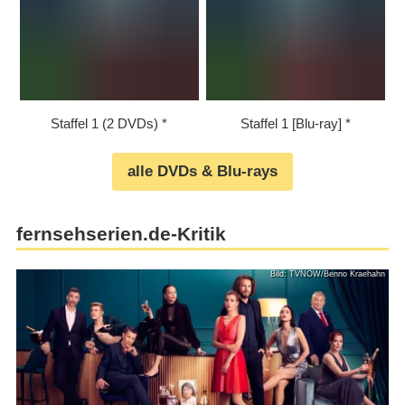
Staffel 1 (2 DVDs)
Staffel 1 [Blu-ray]
alle DVDs & Blu-rays
fernsehserien.de-Kritik
Bild: TVNOW/Benno Kraehahn