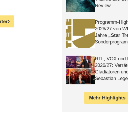
Review
iter
Programm-High
2026/​27 von W
Jahre
Star Tr
Sonderprogra
Die Helgolän
RTL, VOX und
2026/​27: Verrät
Gladiatoren un
Sebastian Lege
Mehr Highlights