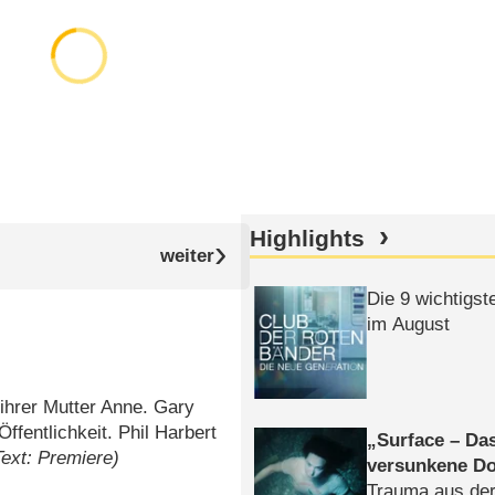
Highlights
Die 9 wichtigst
im August
ihrer Mutter Anne. Gary
ffentlichkeit. Phil Harbert
Surface – Da
Text: Premiere)
versunkene Do
Trauma aus der