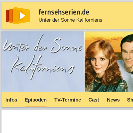
Unter der Sonne Kaliforniens
News
Entdecken
Streaming
TV-Starts
Serie
Infos
Episoden
TV-Termine
Cast
News
S