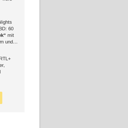
lights
BD: 60
ek
mit
mm und
der
 RTL+
er,
d