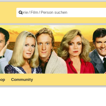
n A–Z
Filme A–Z
hop
Community