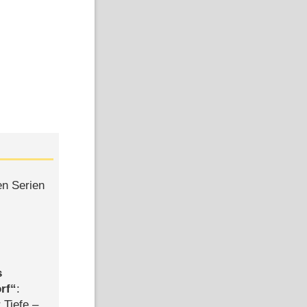
en Serien
s
rf
:
 Tiefe –