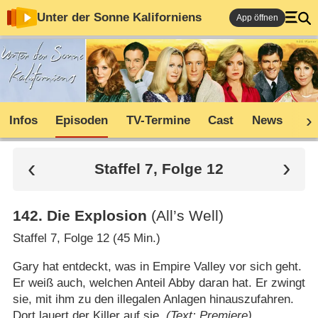
Unter der Sonne Kaliforniens
App öffnen
Infos
Episoden
TV-Termine
Cast
News
Sh
Staffel 7, Folge 12
142
.
Die Explosion
(All’s Well)
Staffel 7, Folge 12 (45 Min.)
Gary hat entdeckt, was in Empire Valley vor sich geht.
Er weiß auch, welchen Anteil Abby daran hat. Er zwingt
sie, mit ihm zu den illegalen Anlagen hinauszufahren.
Dort lauert der Killer auf sie.
(Text: Premiere)