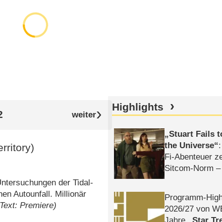
Highlights
2
Stuart Fails 
the Universe
rritory)
Fi-Abenteuer ze
Sitcom-Norm –
ntersuchungen der Tidal-
n Autounfall. Millionär
Programm-High
(Text: Premiere)
2026/​27 von W
Jahre
Star Tr