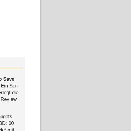
to Save
: Ein Sci-
rlegt die
 Review
lights
BD: 60
ek
mit