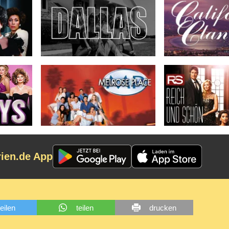
rien.de App
teilen
teilen
drucken