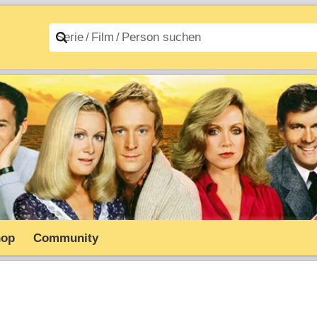
n A–Z
Filme A–Z
hop
Community