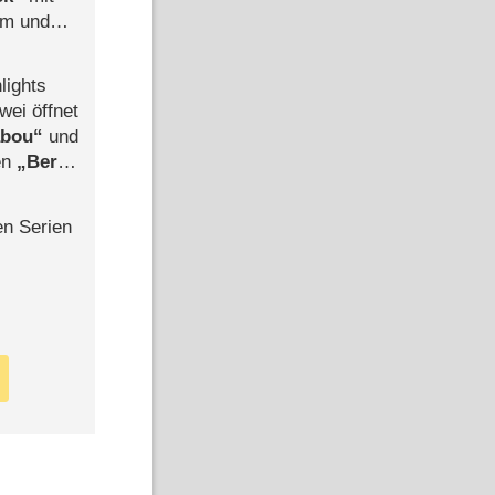
mm und
der
lights
wei öffnet
abou
und
len
Berlin
-Ableger
en Serien