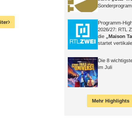
Sonderprogra
Die Helgolän
iter
Programm-High
2026/​27: RTL Z
die
Maison T
startet vertika
– Tag & Nacht
Die 8 wichtigst
im Juli
Mehr Highlights