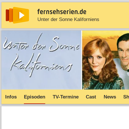
Unter der Sonne Kaliforniens
News
Entdecken
Streaming
TV-Starts
Serie
Infos
Episoden
TV-Termine
Cast
News
S