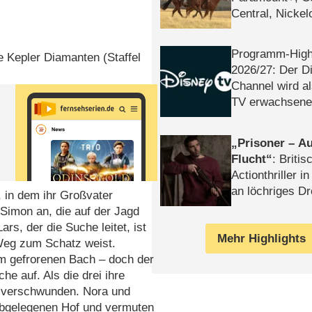
Central, Nicke
WELT
Programm-High
Die Kepler Diamanten (Staffel
2026/​27: Der D
Channel wird a
TV erwachsene
Prisoner – Au
Flucht
: Britis
Actionthriller i
an löchriges D
 in dem ihr Großvater
gekettet – Rev
d Simon an, die auf der Jagd
rs, der die Suche leitet, ist
Mehr Highlights
Weg zum Schatz weist.
em gefrorenen Bach – doch der
che auf. Als die drei ihre
e verschwunden. Nora und
abgelegenen Hof und vermuten