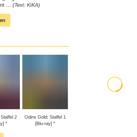
innt …
(Text: KiKA)
gen
Staffel 2
Odins Gold: Staffel 1
ay]
[Blu-ray]