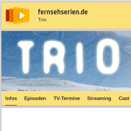
Trio
News
Entdecken
Streaming
TV-Starts
Serie
Infos
Episoden
TV-Termine
Streaming
Cast