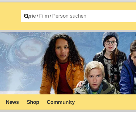
n A–Z
Filme A–Z
News
Shop
Community