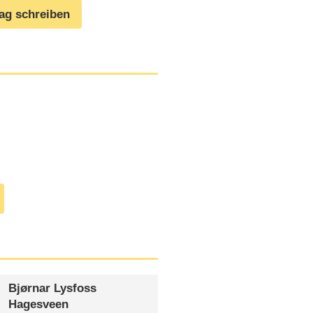
rag schreiben
Bjørnar Lysfoss
Hagesveen