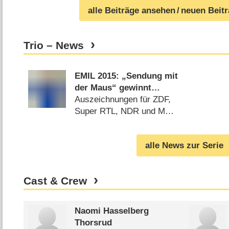
alle Beiträge ansehen
/ neuen Beit
Trio – News
EMIL 2015: „Sendung mit
der Maus“ gewinnt
Kinderfernsehpreis
Auszeichnungen für ZDF,
Super RTL, NDR und MDR
(
06.03.2015
)
alle News zur Serie
Cast & Crew
Naomi Hasselberg
Thorsrud