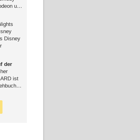
lodeon und
lights
isney
ls Disney
r
f der
cher
n ARD ist
rehbuch
iew