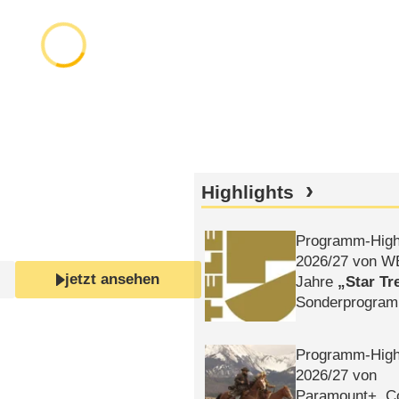
Highlights
Programm-High
2026/​27 von W
jetzt ansehen
Jahre
Star Tr
Sonderprogra
Die Helgolän
Programm-High
2026/​27 von
Paramount+, 