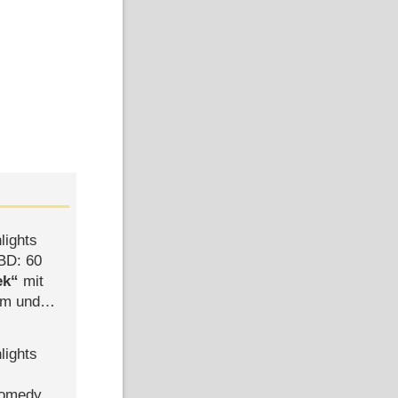
lights
BD: 60
ek
mit
mm und
der
lights
Comedy