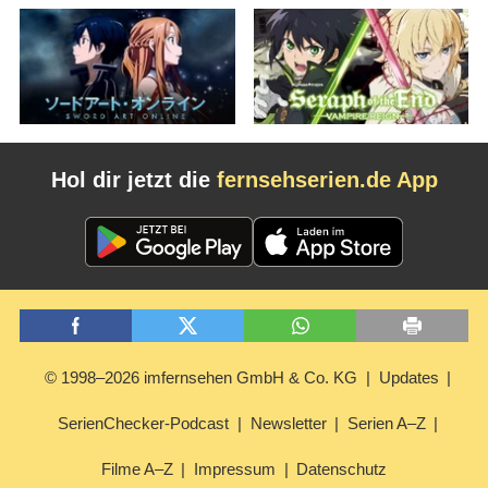
Hol dir jetzt die
fernsehserien.de App
© 1998–2026 imfernsehen GmbH & Co. KG
Updates
SerienChecker-Podcast
Newsletter
Serien A–Z
Filme A–Z
Impressum
Datenschutz