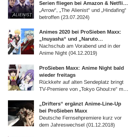
Serien fliegen bei Amazon & Netflix
raus
„Arrow“, „The Alienist“ und „Hindafing“
betroffen (
23.07.2024
)
Animes 2020 bei ProSieben Maxx:
„Inuyasha“ und „Naruto
Shippuden“-Fortsetzung „Boruto“
Nachschub am Vorabend und in der
Anime Night (
04.12.2019
)
ProSieben Maxx: Anime Night bald
wieder freitags
Rückkehr auf alten Sendeplatz bringt
TV-Premiere von „Tokyo Ghoul:re“ mit
sich (
08.10.2019
)
„Drifters“ ergänzt Anime-Line-Up
bei ProSieben Maxx
Deutsche Fernsehpremiere kurz vor
dem Jahreswechsel (
01.12.2018
)