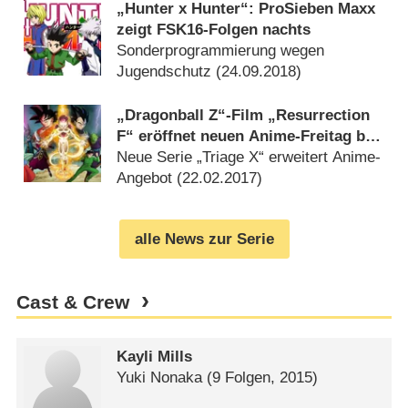
„Hunter x Hunter“: ProSieben Maxx
zeigt FSK16-Folgen nachts
Sonderprogrammierung wegen
Jugendschutz (
24.09.2018
)
„Dragonball Z“-Film „Resurrection
F“ eröffnet neuen Anime-Freitag bei
ProSieben Maxx
Neue Serie „Triage X“ erweitert Anime-
Angebot (
22.02.2017
)
alle News zur Serie
Cast & Crew
Kayli Mills
Yuki Nonaka
(9 Folgen, 2015)