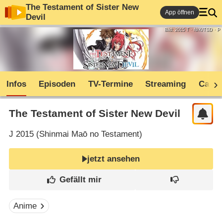
The Testament of Sister New
App öffnen
Devil
Bild: 2015 T · N/K/TSD · P
Infos
Episoden
TV-Termine
Streaming
Cast
The Testament of Sister New Devil
J
2015 (
Shinmai Maō no Testament
)
jetzt ansehen
Anime