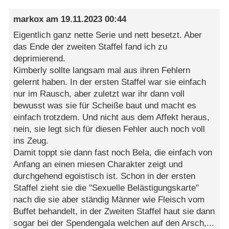
markox
am
19.11.2023 00:44
Eigentlich ganz nette Serie und nett besetzt. Aber
das Ende der zweiten Staffel fand ich zu
deprimierend.
Kimberly sollte langsam mal aus ihren Fehlern
gelernt haben. In der ersten Staffel war sie einfach
nur im Rausch, aber zuletzt war ihr dann voll
bewusst was sie für Scheiße baut und macht es
einfach trotzdem. Und nicht aus dem Affekt heraus,
nein, sie legt sich für diesen Fehler auch noch voll
ins Zeug.
Damit toppt sie dann fast noch Bela, die einfach von
Anfang an einen miesen Charakter zeigt und
durchgehend egoistisch ist. Schon in der ersten
Staffel zieht sie die "Sexuelle Belästigungskarte"
nach die sie aber ständig Männer wie Fleisch vom
Buffet behandelt, in der Zweiten Staffel haut sie dann
sogar bei der Spendengala welchen auf den Arsch,...