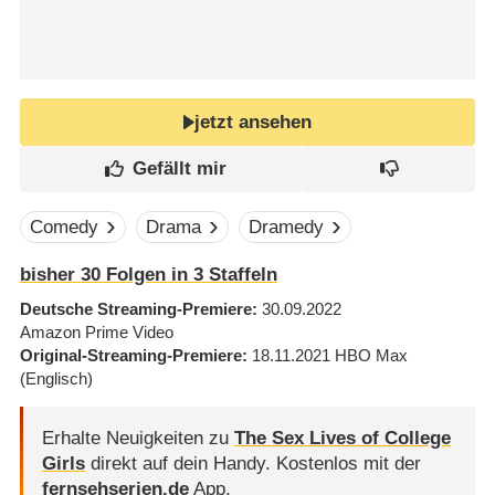
jetzt ansehen
Comedy
Drama
Dramedy
bisher
30
Folgen in
3
Staffeln
Deutsche Streaming-Premiere
30.09.2022
Amazon Prime Video
Original-Streaming-Premiere
18.11.2021
HBO Max
(Englisch)
Erhalte Neuigkeiten zu
The Sex Lives of College
Girls
direkt auf dein Handy.
Kostenlos mit der
fernsehserien.de
App.