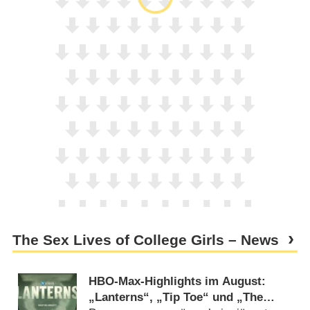
The Sex Lives of College Girls – News
HBO-Max-Highlights im August:
„Lanterns“, „Tip Toe“ und „The