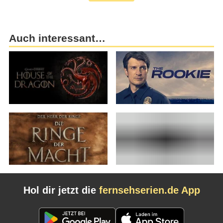
Auch interessant…
Hol dir jetzt die
fernsehserien.de App