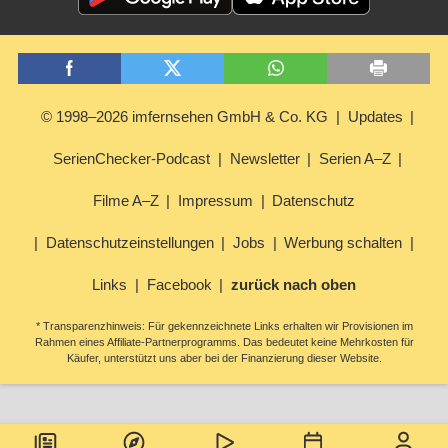
© 1998–2026 imfernsehen GmbH & Co. KG
Updates
SerienChecker-Podcast
Newsletter
Serien A–Z
Filme A–Z
Impressum
Datenschutz
Datenschutzeinstellungen
Jobs
Werbung schalten
Links
Facebook
zurück nach oben
* Transparenzhinweis: Für gekennzeichnete Links erhalten wir Provisionen im
Rahmen eines Affiliate-Partnerprogramms. Das bedeutet keine Mehrkosten für
Käufer, unterstützt uns aber bei der Finanzierung dieser Website.