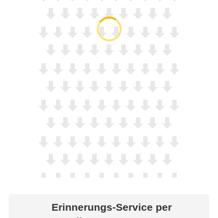
Erinnerungs-Service per