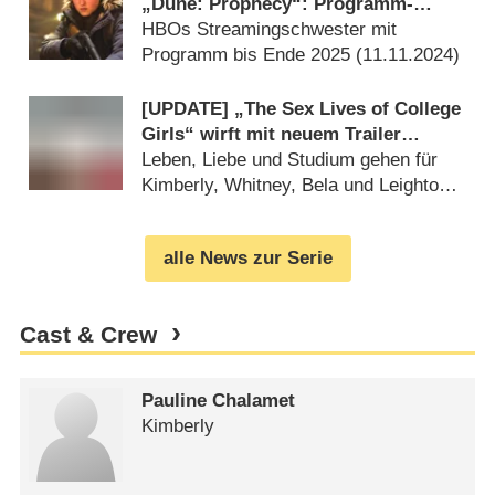
„Dune: Prophecy“: Programm-
Trailer von Max mit frischen Bildern
HBOs Streamingschwester mit
Programm bis Ende 2025 (
11.11.2024
)
[UPDATE] „The Sex Lives of College
Girls“ wirft mit neuem Trailer
Schatten voraus
Leben, Liebe und Studium gehen für
Kimberly, Whitney, Bela und Leighton
chaotisch weiter (
31.10.2024
)
alle News zur Serie
Cast & Crew
Pauline Chalamet
Kimberly