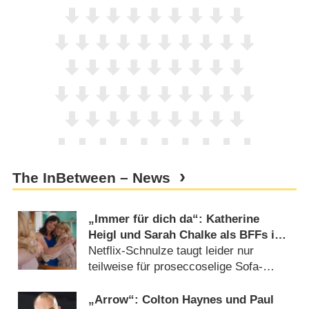
The InBetween – News
„Immer für dich da“: Katherine
Heigl und Sarah Chalke als BFFs in
der Lebensmitte – Review
Netflix-Schnulze taugt leider nur
teilweise für proseccoselige Sofa-
Abende (
09.02.2021
)
„Arrow“: Colton Haynes und Paul