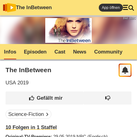
The InBetween
App öffnen
Bild: NBC
Infos
Episoden
Cast
News
Community
The InBetween
USA
2019
Science-Fiction
10
Folgen in
1
Staffel
Original-TV-Premiere
29.05.2019
NBC
(Englisch)