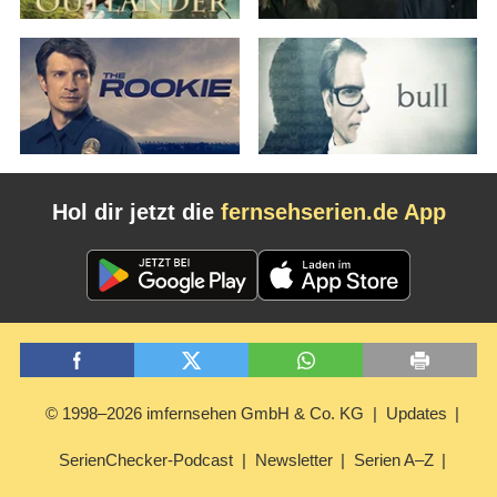
Hol dir jetzt die
fernsehserien.de App
© 1998–2026 imfernsehen GmbH & Co. KG
Updates
SerienChecker-Podcast
Newsletter
Serien A–Z