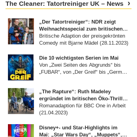
The Cleaner: Tatortreiniger UK – News
„Der Tatortreiniger“: NDR zeigt
Weihnachtsspecial zum britischen
Remake mit Greg Davies
Britische Adaption der preisgekrönten
Comedy mit Bjarne Mädel (
28.11.2023
)
Die 10 wichtigsten Serien im Mai
Von „Zwei Seiten des Abgrunds“ bis
„FUBAR“, von „Der Greif“ bis „German
Genius“ (
30.04.2023
)
„The Rapture“: Ruth Madeley
ergründet im britischen Öko-Thriller
die „Endzeit“
Romanadaption für BBC One in Arbeit
(
21.04.2023
)
Disney+- und Star-Highlights im
Mai: „Star Wars Day“, „Muppets“,