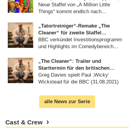
„Will Trent“ und „Tatortreiniger“
Neue Staffel von „A Million Little
Things“ kommt endlich nach
Deutschland (
18.04.2023
)
„Tatortreiniger“-Remake „The
Cleaner“ für zweite Staffel
verlängert, „Bad Education“ lebt
BBC verkündet Investitionsprogramm
wieder auf
und Highlights im Comedybereich
(
12.05.2022
)
„The Cleaner“: Trailer und
Starttermin für den britischen
„Tatortreiniger“
Greg Davies spielt Paul ‚Wicky‘
Wickstead für die BBC (
31.08.2021
)
alle News zur Serie
Cast & Crew