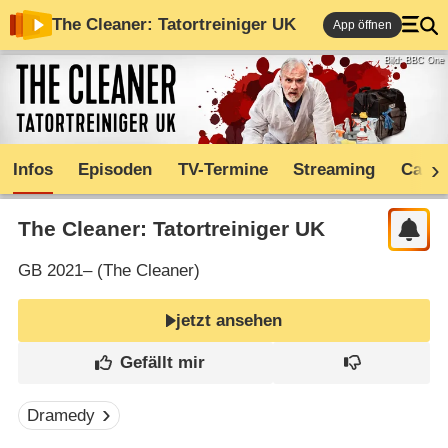
The Cleaner: Tatortreiniger UK
App öffnen
Bild: BBC One
Infos
Episoden
TV-Termine
Streaming
Cast
The Cleaner: Tatortreiniger UK
GB
2021– (
The Cleaner
)
jetzt ansehen
Dramedy