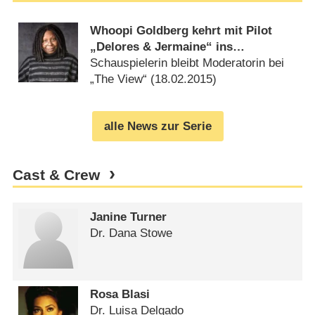
Whoopi Goldberg kehrt mit Pilot
„Delores & Jermaine“ ins
Seriengeschäft zurück
Schauspielerin bleibt Moderatorin bei
„The View“ (
18.02.2015
)
alle News zur Serie
Cast & Crew
Janine Turner
Dr. Dana Stowe
Rosa Blasi
Dr. Luisa Delgado