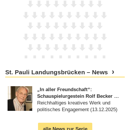
St. Pauli Landungsbrücken – News
„In aller Freundschaft“:
Schauspielurgestein Rolf Becker mit
90 Jahren verstorben
Reichhaltiges kreatives Werk und
politisches Engagement (
13.12.2025
)
alle News zur Serie