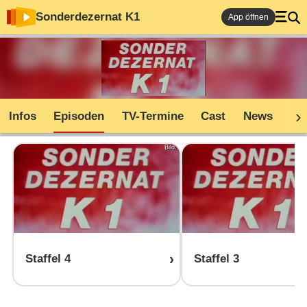
Sonderdezernat K1
App öffnen
Infos
Episoden
TV-Termine
Cast
News
Sh
Bild:
Staffel 4
Staffel 3