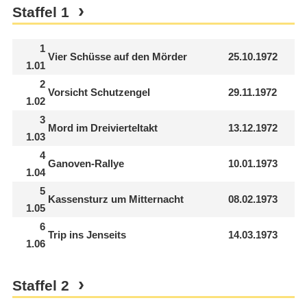
Staffel
1
1
Vier Schüsse auf den Mörder
25.10.1972
1.01
2
Vorsicht Schutzengel
29.11.1972
1.02
3
Mord im Dreivierteltakt
13.12.1972
1.03
4
Ganoven-Rallye
10.01.1973
1.04
5
Kassensturz um Mitternacht
08.02.1973
1.05
6
Trip ins Jenseits
14.03.1973
1.06
Staffel
2