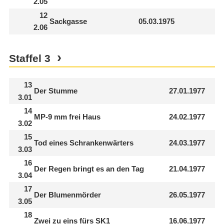
2.05
12
Sackgasse
05.03.1975
2.06
Staffel
3
13
Der Stumme
27.01.1977
3.01
14
MP-9 mm frei Haus
24.02.1977
3.02
15
Tod eines Schrankenwärters
24.03.1977
3.03
16
Der Regen bringt es an den Tag
21.04.1977
3.04
17
Der Blumenmörder
26.05.1977
3.05
18
Zwei zu eins fürs SK1
16.06.1977