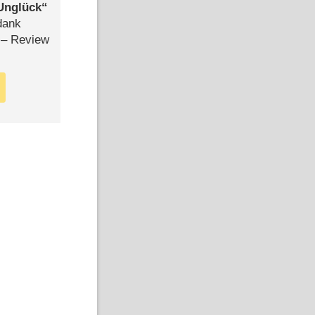
Unglück
dank
– Review