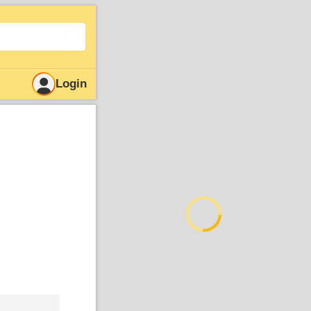
Login