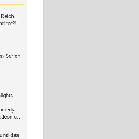
 Reich
d tot?! –
en Serien
lights
Comedy
lodeon und
 und das