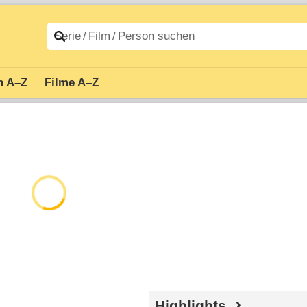
n A–Z
Filme A–Z
Highlights