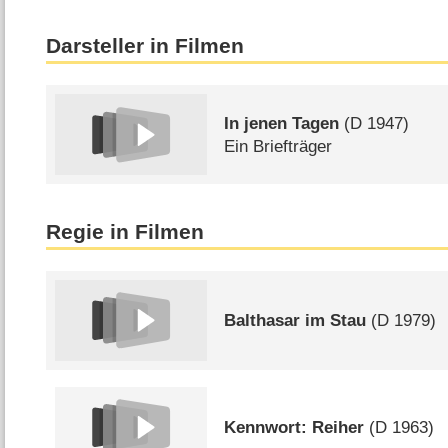
Darsteller in Filmen
In jenen Tagen
(
D
1947)
Ein Briefträger
Regie in Filmen
Balthasar im Stau
(
D
1979)
Kennwort: Reiher
(
D
1963)