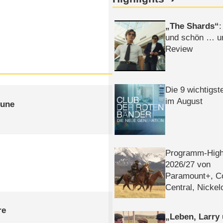
The Shards
:
und schön … un
Review
Die 9 wichtigst
im August
mune
Programm-High
2026/​27 von
Paramount+, 
Central, Nicke
WELT
re
Leben, Larry