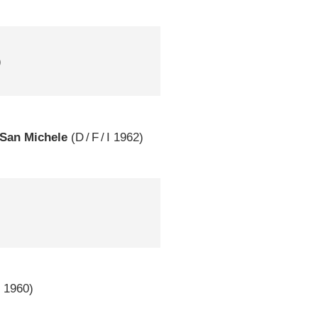
)
 San Michele
(
D
/
F
/
I
1962)
D
1960)