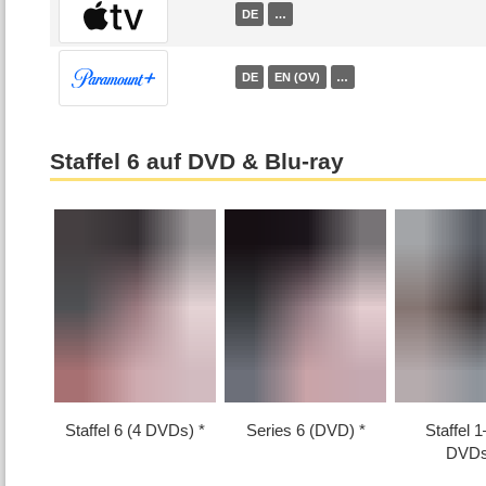
DE
…
DE
EN (OV)
…
Staffel 6 auf DVD & Blu-ray
Staffel 6 (4 DVDs)
Series 6 (DVD)
Staffel 1⁠
DVDs