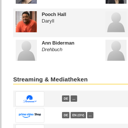
Pooch Hall
Daryll
Ann Biderman
Drehbuch
Streaming & Mediatheken
DE
…
DE
EN (OV)
…