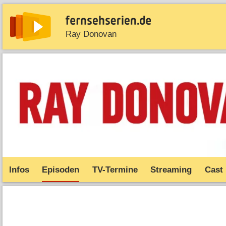
Ray Donovan
News
Entdecken
Streaming
TV-Starts
Serie
Infos
Episoden
TV-Termine
Streaming
Cast