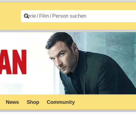
n A–Z
Filme A–Z
News
Shop
Community