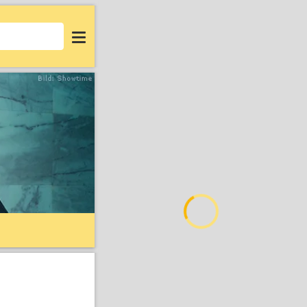
Login