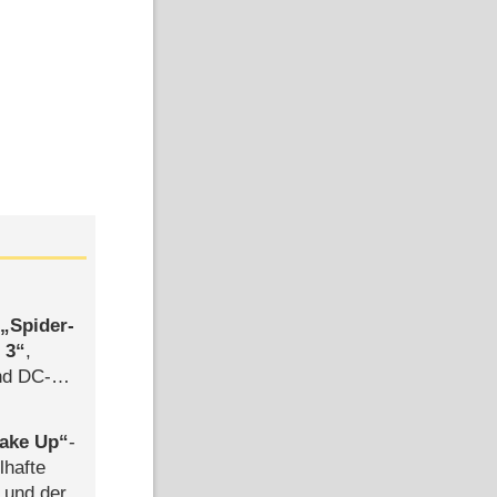
,
Spider-
 3
,
d DC-
ce
ake Up
-
lhafte
 und der