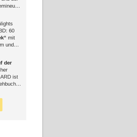
semineuen
hen
-
lights
BD: 60
ek
mit
mm und
der
f der
cher
n ARD ist
rehbuch
iew