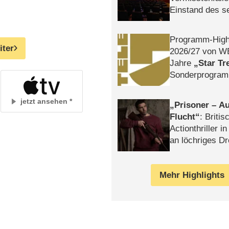
Einstand des 
Tatort: Münc
Duos
Programm-High
iter
2026/​27 von W
Jahre
Star Tr
Sonderprogra
Die Helgolän
jetzt ansehen
Prisoner – Au
Flucht
: Britis
Actionthriller i
an löchriges D
gekettet – Rev
Mehr Highlights