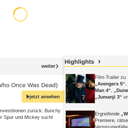
Highlights
Film-Trailer zu
Avengers 5
Who Once Was Dead)
Man 4
,
Dune
jetzt ansehen
Jumanji 3
un
Horror
Clayfa
Investitionen zurück. Bunchy
Ergreifende
W
der Spur und Mickey sucht
Premiere, rätse
Vermisstenfälle