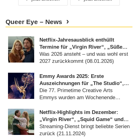
Queer Eye – News
Netflix-Jahresausblick enthüllt
Termine für „Virgin River“, „Süße
Magnolien“ und sehr viel mehr
Was 2026 ansteht – und was wohl erst
2027 zurückkommt (
08.01.2026
)
Emmy Awards 2025: Erste
Auszeichnungen für „The Studio“,
„The Penguin“ und „Saturday Night
Die 77. Primetime Creative Arts
Live“
Emmys wurden am Wochenende
vergeben (
08.09.2025
)
Netflix-Highlights im Dezember:
„Virgin River“, „Squid Game“ und
Keira Knightley in „Black Doves“
Streaming-Dienst bringt beliebte Serien
zurück (
21.11.2024
)