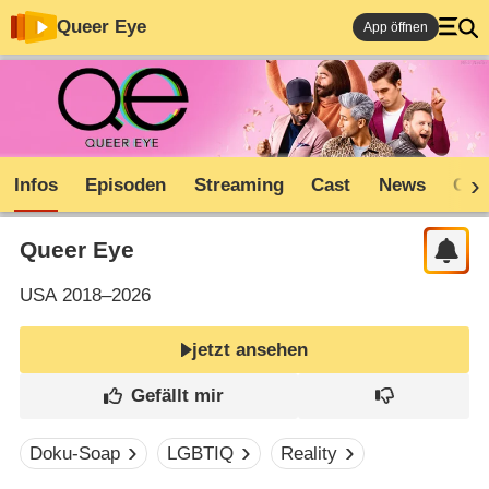
Queer Eye
App öffnen
Infos
Episoden
Streaming
Cast
News
Com
Queer Eye
USA
2018–2026
jetzt ansehen
Doku-Soap
LGBTIQ
Reality