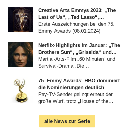
Creative Arts Emmys 2023: „The
Last of Us“, „Ted Lasso“,
„Wednesday“ und „The Bear“
Erste Auszeichnungen bei den 75.
räumen ab
Emmy Awards (
08.01.2024
)
Netflix-Highlights im Januar: „The
Brothers Sun“, „Griselda“ und
„Masters of the Universe:
Martial-Arts-Film „60 Minuten“ und
Revolution“
Survival-Drama „Die
Schneegesellschaft“ (
14.12.2023
)
75. Emmy Awards: HBO dominiert
die Nominierungen deutlich
Pay-TV-Sender gelingt erneut der
große Wurf, trotz „House of the
Dragon“-Schwäche (
12.07.2023
)
alle News zur Serie