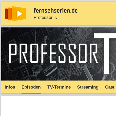
Professor T.
News
Entdecken
Streaming
TV-Starts
Serie
Infos
Episoden
TV-Termine
Streaming
Cast