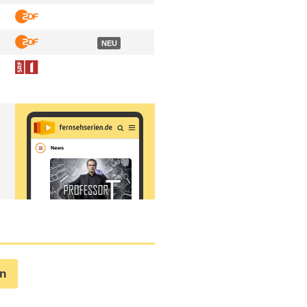
NEU
en