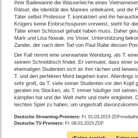
ihrer Badewanne die Wasserleiche eines Vietnamesen.
Rätsel, die Identität des Mannes unbekannt, und die Po
Täter selbst Professor T. kontaktiert und ihn herausf
Krügers keine Einbruchsspuren vorweist, steht für di
Täter einen Schlüssel gehabt haben muss. Daher ger
Mark und Lisa Nowak, ins Visier. Unterstützung be
Zander, der nach dem Tod von Paul Rabe dessen Pos
Der Fall nimmt eine unerwartete Wendung, als T. eine
seinem Schreibtisch findet. Er vermutet, dass einer s
ehemaligen Studenten sich an ihm rächen und beweisen
T. und den perfekten Mord begehen kann. Allerdings is
sehr groß, da T. viele seiner Studenten vor den Kopf 
geraten ins Stocken, als T. immer häufiger mit sein
kämpfen hat und der Welt mehr und mehr entgleitet. 
leichtes Spiel zu haben, um ungestraft davonzukom
Deutsche Streaming-Premiere
Fr. 01.03.2019
ZDFmediath
Deutsche TV-Premiere
Fr. 08.03.2019
ZDF