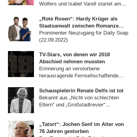
Wolfers und Isabel Varell startet am
Montag (
07.10.2024
)
„Rote Rosen“: Hardy Krüger als
Staatsanwalt zwischen Romanze
und Ermittlungen
Prominenter Neuzugang für Daily Soap
(
22.09.2022
)
TV-Stars, von denen wir 2018
Abschied nehmen mussten
Erinnerung an verstorbene
herausragende Fernsehschaffende
(
31.12.2018
)
Schauspielerin Renate Delfs ist tot
Bekannt aus „Nicht von schlechten
Eltern“ und „Großstadtrevier“
(
23.05.2018
)
„Tatort“: Jochen Senf im Alter von
76 Jahren gestorben