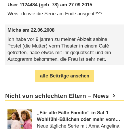
User 1124484
(geb. 78) am
27.09.2015
Weist du wie die Serie am Ende ausgeht???
Micha
am
22.06.2008
Ich habe vor 9 jahren zu meiner Abizeit sabine
Postel (die Mutter) vorm Theater in einem Café
getroffen, habe etwas mit ihr gequatscht und ein
Autogramm bekommen, die Frau ist sehr nett.
alle Beiträge ansehen
Nicht von schlechten Eltern – News
„Für alle Fälle Familie“ in Sat.1:
Wohlfühl-Bällchen oder mehr vom
selben? – Review
Neue tägliche Serie mit Anna Angelina