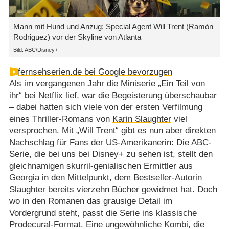
Mann mit Hund und Anzug: Special Agent Will Trent (Ramón
Rodriguez) vor der Skyline von Atlanta
Bild: ABC/Disney+
fernsehserien.de bei Google bevorzugen
Als im vergangenen Jahr die Miniserie
„Ein Teil von
ihr“
bei Netflix lief, war die Begeisterung überschaubar
– dabei hatten sich viele von der ersten Verfilmung
eines Thriller-Romans von
Karin Slaughter
viel
versprochen. Mit
„Will Trent“
gibt es nun aber direkten
Nachschlag für Fans der US-Amerikanerin: Die ABC-
Serie, die bei uns bei Disney+ zu sehen ist, stellt den
gleichnamigen skurril-genialischen Ermittler aus
Georgia in den Mittelpunkt, dem Bestseller-Autorin
Slaughter bereits vierzehn Bücher gewidmet hat. Doch
wo in den Romanen das grausige Detail im
Vordergrund steht, passt die Serie ins klassische
Prodecural-Format. Eine ungewöhnliche Kombi, die