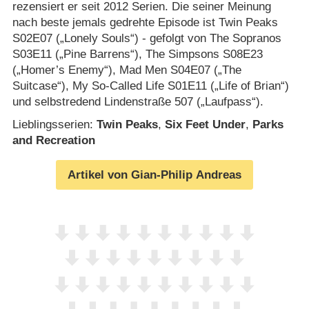
rezensiert er seit 2012 Serien. Die seiner Meinung
nach beste jemals gedrehte Episode ist Twin Peaks
S02E07 („Lonely Souls“) ­- gefolgt von The Sopranos
S03E11 („Pine Barrens“), The Simpsons S08E23
(„Homer’s Enemy“), Mad Men S04E07 („The
Suitcase“), My So-Called Life S01E11 („Life of Brian“)
und selbstredend Lindenstraße 507 („Laufpass“).
Lieblingsserien:
Twin Peaks
,
Six Feet Under
,
Parks
and Recreation
Artikel von Gian-Philip Andreas