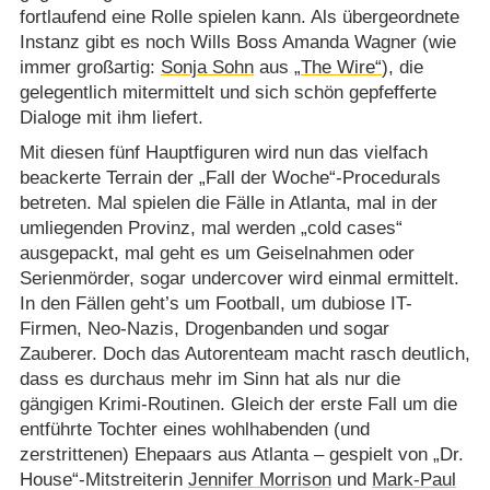
fortlaufend eine Rolle spielen kann. Als übergeordnete
Instanz gibt es noch Wills Boss Amanda Wagner (wie
immer großartig:
Sonja Sohn
aus
„The Wire“
), die
gelegentlich mitermittelt und sich schön gepfefferte
Dialoge mit ihm liefert.
Mit diesen fünf Hauptfiguren wird nun das vielfach
beackerte Terrain der „Fall der Woche“-Procedurals
betreten. Mal spielen die Fälle in Atlanta, mal in der
umliegenden Provinz, mal werden „cold cases“
ausgepackt, mal geht es um Geiselnahmen oder
Serienmörder, sogar undercover wird einmal ermittelt.
In den Fällen geht’s um Football, um dubiose IT-
Firmen, Neo-Nazis, Drogenbanden und sogar
Zauberer. Doch das Autorenteam macht rasch deutlich,
dass es durchaus mehr im Sinn hat als nur die
gängigen Krimi-Routinen. Gleich der erste Fall um die
entführte Tochter eines wohlhabenden (und
zerstrittenen) Ehepaars aus Atlanta – gespielt von „Dr.
House“-Mitstreiterin
Jennifer Morrison
und
Mark-Paul