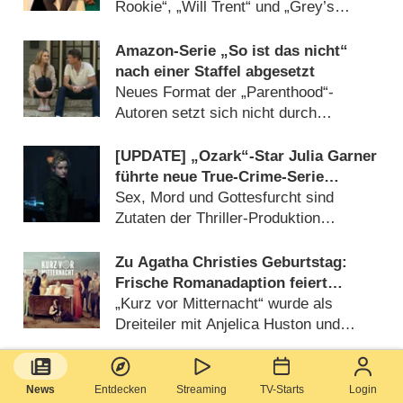
Rookie“, „Will Trent“ und „Grey’s
Anatomy“-Spin-off noch zurück
(28.07.2026)
Amazon-Serie „So ist das nicht“
nach einer Staffel abgesetzt
Neues Format der „Parenthood“-
Autoren setzt sich nicht durch
(08.07.2026)
[UPDATE] „Ozark“-Star Julia Garner
führte neue True-Crime-Serie
„Guilty Creatures“ an
Sex, Mord und Gottesfurcht sind
Zutaten der Thriller-Produktion
(21.07.2026)
Zu Agatha Christies Geburtstag:
Frische Romanadaption feiert
Deutschlandpremiere
„Kurz vor Mitternacht“ wurde als
Dreiteiler mit Anjelica Huston und
Matthew Rhys adaptiert (17.07.2026)
Harlan-Coben-Adaption: Dieser
Darsteller wird „Myron Bolitar“
News
Entdecken
Streaming
TV-Starts
Login