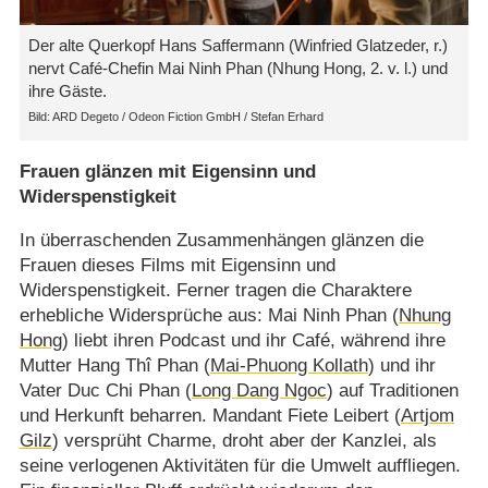
Der alte Querkopf Hans Saffermann (Winfried Glatzeder, r.)
nervt Café-Chefin Mai Ninh Phan (Nhung Hong, 2. v. l.) und
ihre Gäste.
ARD Degeto /​ Odeon Fiction GmbH /​ Stefan Erhard
Frauen glänzen mit Eigensinn und
Widerspenstigkeit
In überraschenden Zusammenhängen glänzen die
Frauen dieses Films mit Eigensinn und
Widerspenstigkeit. Ferner tragen die Charaktere
erhebliche Widersprüche aus: Mai Ninh Phan (
Nhung
Hong
) liebt ihren Podcast und ihr Café, während ihre
Mutter Hang Thî Phan (
Mai-Phuong Kollath
) und ihr
Vater Duc Chi Phan (
Long Dang Ngoc
) auf Traditionen
und Herkunft beharren. Mandant Fiete Leibert (
Artjom
Gilz
) versprüht Charme, droht aber der Kanzlei, als
seine verlogenen Aktivitäten für die Umwelt auffliegen.