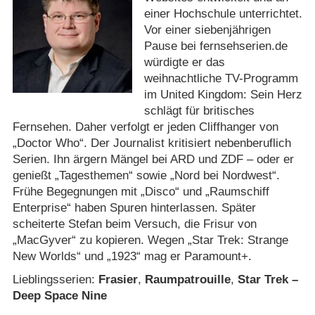
einer Hochschule unterrichtet.
Vor einer siebenjährigen
Pause bei fernsehserien.de
würdigte er das
weihnachtliche TV-Programm
im United Kingdom: Sein Herz
schlägt für britisches
Fernsehen. Daher verfolgt er jeden Cliffhanger von
„Doctor Who“. Der Journalist kritisiert nebenberuflich
Serien. Ihn ärgern Mängel bei ARD und ZDF – oder er
genießt „Tagesthemen“ sowie „Nord bei Nordwest“.
Frühe Begegnungen mit „Disco“ und „Raumschiff
Enterprise“ haben Spuren hinterlassen. Später
scheiterte Stefan beim Versuch, die Frisur von
„MacGyver“ zu kopieren. Wegen „Star Trek: Strange
New Worlds“ und „1923“ mag er Paramount+.
Lieblingsserien:
Frasier
,
Raumpatrouille
,
Star Trek –
Deep Space Nine