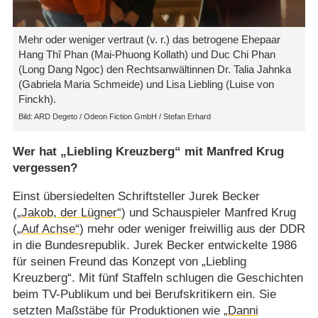
Mehr oder weniger vertraut (v. r.) das betrogene Ehepaar
Hang Thî Phan (Mai-Phuong Kollath) und Duc Chi Phan
(Long Dang Ngoc) den Rechtsanwältinnen Dr. Talia Jahnka
(Gabriela Maria Schmeide) und Lisa Liebling (Luise von
Finckh).
ARD Degeto /​ Odeon Fiction GmbH /​ Stefan Erhard
Wer hat „Liebling Kreuzberg“ mit Manfred Krug
vergessen?
Einst übersiedelten Schriftsteller Jurek Becker
(
„Jakob, der Lügner“
) und Schauspieler Manfred Krug
(
„Auf Achse“
) mehr oder weniger freiwillig aus der DDR
in die Bundesrepublik. Jurek Becker entwickelte 1986
für seinen Freund das Konzept von „Liebling
Kreuzberg“. Mit fünf Staffeln schlugen die Geschichten
beim TV-Publikum und bei Berufskritikern ein. Sie
setzten Maßstäbe für Produktionen wie
„Danni