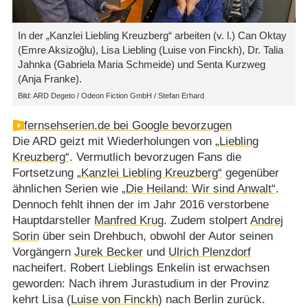
In der „Kanzlei Liebling Kreuzberg“ arbeiten (v. l.) Can Oktay
(Emre Aksizoğlu), Lisa Liebling (Luise von Finckh), Dr. Talia
Jahnka (Gabriela Maria Schmeide) und Senta Kurzweg
(Anja Franke).
Bild: ARD Degeto / Odeon Fiction GmbH / Stefan Erhard
fernsehserien.de bei Google bevorzugen
Die ARD geizt mit Wiederholungen von
„Liebling
Kreuzberg“
. Vermutlich bevorzugen Fans die
Fortsetzung
„Kanzlei Liebling Kreuzberg“
gegenüber
ähnlichen Serien wie
„Die Heiland: Wir sind Anwalt“
.
Dennoch fehlt ihnen der im Jahr 2016 verstorbene
Hauptdarsteller
Manfred Krug
. Zudem stolpert
Andrej
Sorin
über sein Drehbuch, obwohl der Autor seinen
Vorgängern
Jurek Becker
und
Ulrich Plenzdorf
nacheifert. Robert Lieblings Enkelin ist erwachsen
geworden: Nach ihrem Jurastudium in der Provinz
kehrt Lisa (
Luise von Finckh
) nach Berlin zurück.