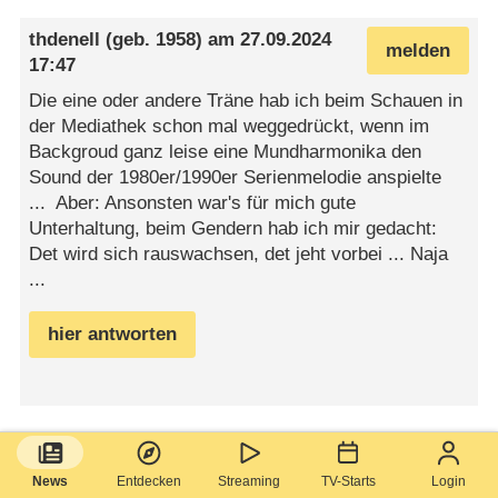
thdenell
(geb. 1958) am
27.09.2024
melden
17:47
Die eine oder andere Träne hab ich beim Schauen in
der Mediathek schon mal weggedrückt, wenn im
Backgroud ganz leise eine Mundharmonika den
Sound der 1980er/1990er Serienmelodie anspielte
... Aber: Ansonsten war's für mich gute
Unterhaltung, beim Gendern hab ich mir gedacht:
Det wird sich rauswachsen, det jeht vorbei ... Naja
...
hier antworten
User_458192
am
27.09.2024 14:03
melden
Ist aber auch ein ungerechter
News
Entdecken
Streaming
TV-Starts
Login