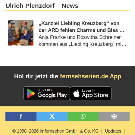
Ulrich Plenzdorf – News
„Kanzlei Liebling Kreuzberg“ von
der ARD fehlen Charme und Biss –
Review
Anja Franke und Roswitha Schreiner
kommen aus „Liebling Kreuzberg“ mit
Manfred Krug (
25.09.2024
)
Hol dir jetzt die
fernsehserien.de App
© 1998–2026 imfernsehen GmbH & Co. KG
Updates