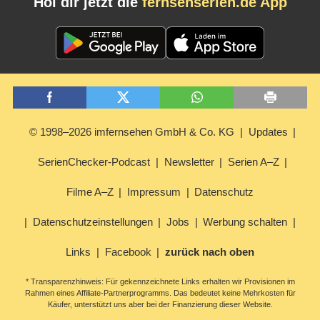
Hol dir jetzt die
fernsehserien.de App
© 1998–2026 imfernsehen GmbH & Co. KG
Updates
SerienChecker-Podcast
Newsletter
Serien A–Z
Filme A–Z
Impressum
Datenschutz
Datenschutzeinstellungen
Jobs
Werbung schalten
Links
Facebook
zurück nach oben
* Transparenzhinweis: Für gekennzeichnete Links erhalten wir Provisionen im
Rahmen eines Affiliate-Partnerprogramms. Das bedeutet keine Mehrkosten für
Käufer, unterstützt uns aber bei der Finanzierung dieser Website.