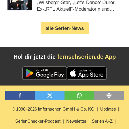
Gästen
„Wilsberg“-Star, „Let’s Dance“-Juror,
Ex-„RTL Aktuell“-Moderatorin und
mehr (08.07.2026)
alle Serien-News
Hol dir jetzt die
fernsehserien.de App
© 1998–2026 imfernsehen GmbH & Co. KG
Updates
SerienChecker-Podcast
Newsletter
Serien A–Z