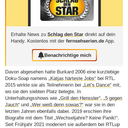
Erhalte News zu
Schlag den Star
direkt auf dein
Handy.
Kostenlos mit der
fernsehserien.de
App.
Benachrichtige mich
Davon abgesehen hatte Burkard 2006 eine kurzlebige
Doku-Soap namens
„Katjas härteste Jobs“
bei RTL.
2015 wirkte sie als Teilnehmerin bei
„Let’s Dance“
mit,
wo sie den siebten Platz belegte. In
Unterhaltungsshows wie
„Grill den Henssler“
,
„5 gegen
Jauch“
und
„Wer weiß denn sowas?“
war sie in den
letzten Jahren ebenfalls dabei. 2019 erschien ihre
Biografie mit dem Titel „Wechseljahre? Keine Panik!“.
Seit Frühjahr 2021 moderiert sie außerdem bei RTLup