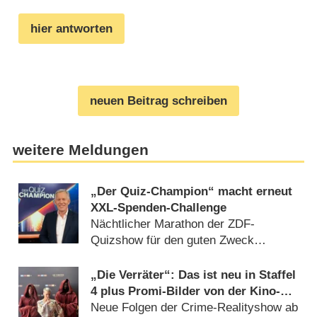
hier antworten
neuen Beitrag schreiben
weitere Meldungen
„Der Quiz-Champion“ macht erneut
XXL-Spenden-Challenge
Nächtlicher Marathon der ZDF-
Quizshow für den guten Zweck
(30.07.2026)
„Die Verräter“: Das ist neu in Staffel
4 plus Promi-Bilder von der Kino-
Premiere
Neue Folgen der Crime-Realityshow ab