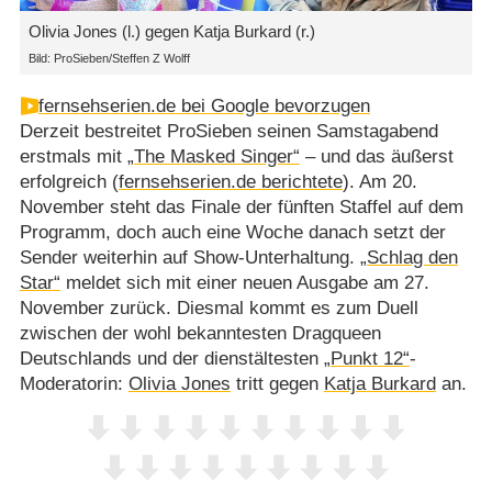
Olivia Jones (l.) gegen Katja Burkard (r.)
Bild: ProSieben/Steffen Z Wolff
fernsehserien.de bei Google bevorzugen
Derzeit bestreitet ProSieben seinen Samstagabend
erstmals mit
„The Masked Singer“
– und das äußerst
erfolgreich (
fernsehserien.de berichtete
). Am 20.
November steht das Finale der fünften Staffel auf dem
Programm, doch auch eine Woche danach setzt der
Sender weiterhin auf Show-Unterhaltung.
„Schlag den
Star“
meldet sich mit einer neuen Ausgabe am 27.
November zurück. Diesmal kommt es zum Duell
zwischen der wohl bekanntesten Dragqueen
Deutschlands und der dienstältesten
„Punkt 12“
-
Moderatorin:
Olivia Jones
tritt gegen
Katja Burkard
an.