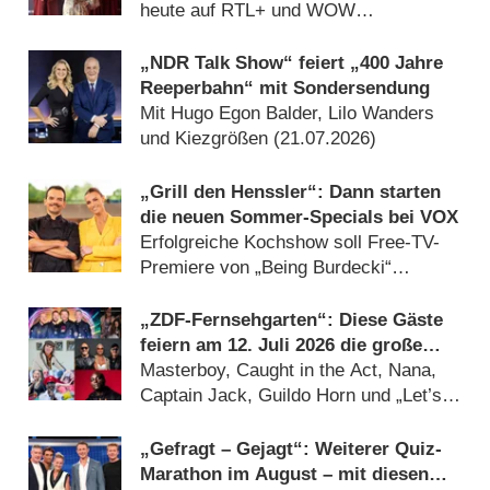
heute auf RTL+ und WOW
(03.08.2026)
„NDR Talk Show“ feiert „400 Jahre
Reeperbahn“ mit Sondersendung
Mit Hugo Egon Balder, Lilo Wanders
und Kiezgrößen (21.07.2026)
„Grill den Henssler“: Dann starten
die neuen Sommer-Specials bei VOX
Erfolgreiche Kochshow soll Free-TV-
Premiere von „Being Burdecki“
anschieben (16.07.2026)
„ZDF-Fernsehgarten“: Diese Gäste
feiern am 12. Juli 2026 die große
„90er Party“
Masterboy, Caught in the Act, Nana,
Captain Jack, Guildo Horn und „Let’s
Dance“-Profitänzer (10.07.2026)
„Gefragt – Gejagt“: Weiterer Quiz-
Marathon im August – mit diesen