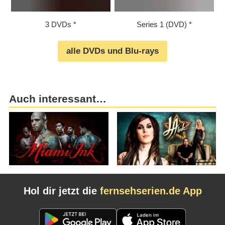
3 DVDs
Series 1 (DVD)
alle DVDs und Blu-rays
Auch interessant…
Hol dir jetzt die
fernsehserien.de App