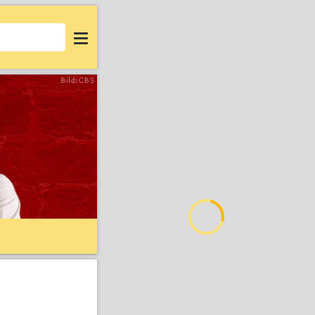
Login