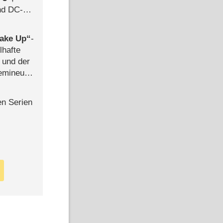
d DC-
ce
ake Up
-
lhafte
 und der
semineuen
hen
-
en Serien