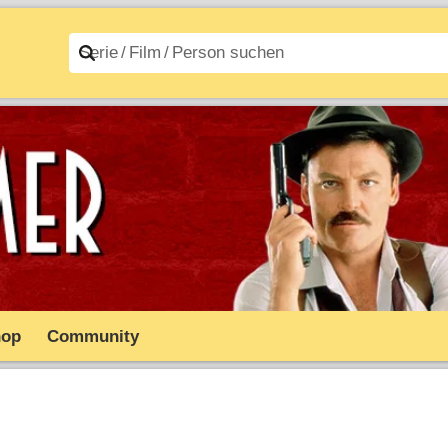
n A–Z
Filme A–Z
hop
Community