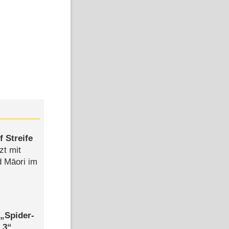
 Streife
zt mit
d Māori im
,
Spider-
 3
,