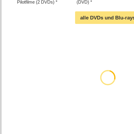
Pilotfilme (2 DVDs)
(DVD)
alle DVDs und Blu-ray