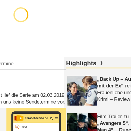
Highlights
ermine
Back Up – Auf
mit der Ex
rei
Frauenliebe un
zt lief die Serie am 02.03.2019
Krimi – Review
n uns keine Sendetermine vor.
Film-Trailer zu
Avengers 5
Man 4
,
Dune