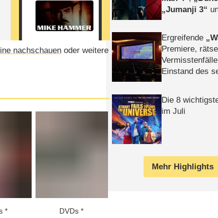
Jumanji 3
un
Horror
Clayfa
Ergreifende
W
Premiere, rätse
ine nachschauen
oder weitere
Vermisstenfälle
Einstand des 
Tatort: Münc
Duos
Die 8 wichtigst
im Juli
Mehr Highlights
s
DVDs