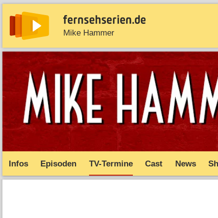
Mike Hammer
News
Entdecken
Streaming
TV-Starts
Serie
Infos
Episoden
TV-Termine
Cast
News
S