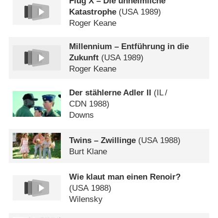
Flug X – Die unheimliche
Katastrophe
(
USA
1989)
Roger Keane
Millennium – Entführung in die
Zukunft
(
USA
1989)
Roger Keane
Der stählerne Adler II
(
IL
/
CDN
1988)
Downs
Twins – Zwillinge
(
USA
1988)
Burt Klane
Wie klaut man einen Renoir?
(
USA
1988)
Wilensky