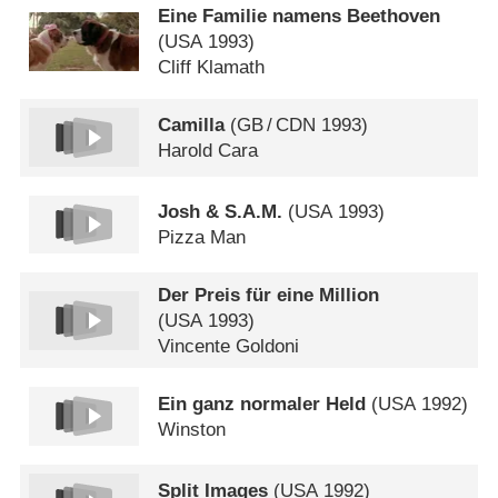
Eine Familie namens Beethoven
(
USA
1993)
Cliff Klamath
Camilla
(
GB
/
CDN
1993)
Harold Cara
Josh & S.A.M.
(
USA
1993)
Pizza Man
Der Preis für eine Million
(
USA
1993)
Vincente Goldoni
Ein ganz normaler Held
(
USA
1992)
Winston
Split Images
(
USA
1992)