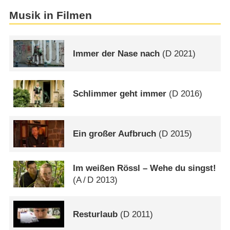
Musik in Filmen
Immer der Nase nach
(
D
2021)
Schlimmer geht immer
(
D
2016)
Ein großer Aufbruch
(
D
2015)
Im weißen Rössl – Wehe du singst!
(
A
/
D
2013)
Resturlaub
(
D
2011)