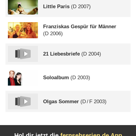
Little Paris
(
D
2007)
Franziskas Gespür für Männer
(
D
2006)
21 Liebesbriefe
(
D
2004)
Soloalbum
(
D
2003)
Olgas Sommer
(
D
/
F
2003)
Hol dir jetzt die
fernsehserien.de App