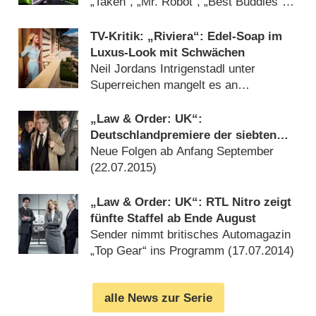
„Taken“, „Mr. Robot“, „Best Buddies“
und mehr (
10.07.2017
)
TV-Kritik: „Riviera“: Edel-Soap im
Luxus-Look mit Schwächen
Neil Jordans Intrigenstadl unter
Superreichen mangelt es an
lebendigen Charakteren (
16.06.2017
)
„Law & Order: UK“:
Deutschlandpremiere der siebten
Staffel bei RTL Nitro
Neue Folgen ab Anfang September
(
22.07.2015
)
„Law & Order: UK“: RTL Nitro zeigt
fünfte Staffel ab Ende August
Sender nimmt britisches Automagazin
„Top Gear“ ins Programm (
17.07.2014
)
alle News zur Serie