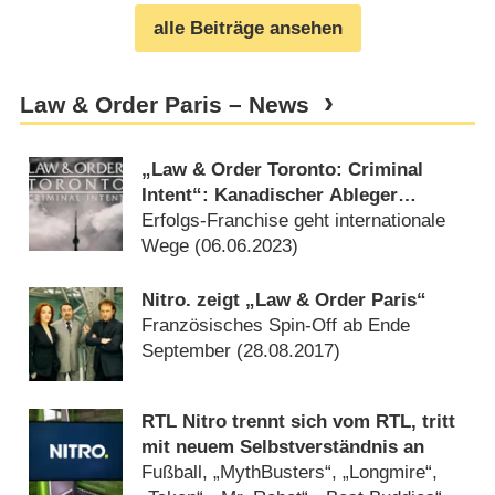
alle Beiträge ansehen
Law & Order Paris – News
„Law & Order Toronto: Criminal
Intent“: Kanadischer Ableger
bestellt
Erfolgs-Franchise geht internationale
Wege (
06.06.2023
)
Nitro. zeigt „Law & Order Paris“
Französisches Spin-Off ab Ende
September (
28.08.2017
)
RTL Nitro trennt sich vom RTL, tritt
mit neuem Selbstverständnis an
Fußball, „MythBusters“, „Longmire“,