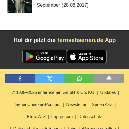
September (
28.08.2017
)
Hol dir jetzt die
fernsehserien.de App
© 1998–2026 imfernsehen GmbH & Co. KG
Updates
SerienChecker-Podcast
Newsletter
Serien A–Z
Filme A–Z
Impressum
Datenschutz
Datenschutzeinstellungen
Jobs
Werbung schalten