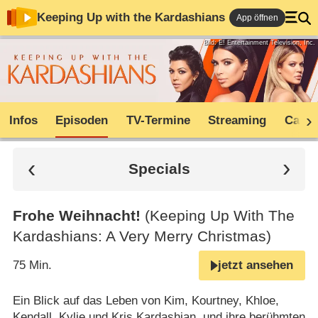
Keeping Up with the Kardashians
App öffnen
Bild: E! Entertainment Television, Inc.
Infos
Episoden
TV-Termine
Streaming
Cast
Specials
Frohe Weihnacht!
(Keeping Up With The
Kardashians: A Very Merry Christmas)
75 Min.
jetzt ansehen
Ein Blick auf das Leben von Kim, Kourtney, Khloe,
Kendall, Kylie und Kris Kardashian, und ihre berühmten