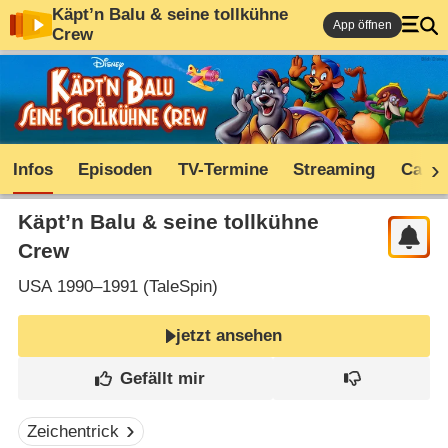
Käpt’n Balu & seine tollkühne
App öffnen
Crew
Infos
Episoden
TV-Termine
Streaming
Cast
Käpt’n Balu & seine tollkühne
Crew
USA
1990–1991 (
TaleSpin
)
jetzt ansehen
Zeichentrick