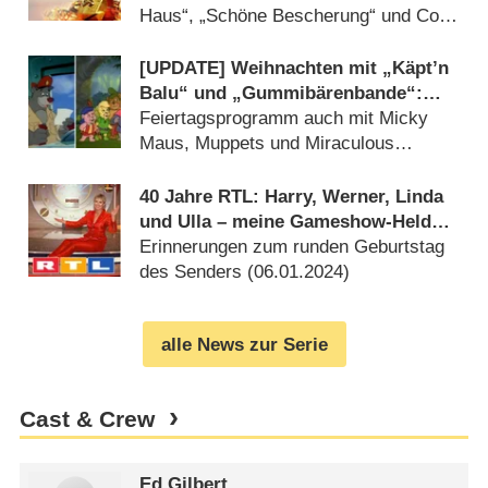
Haus“, „Schöne Bescherung“ und Co.?
(
24.12.2024
)
[UPDATE] Weihnachten mit „Käpt’n
Balu“ und „Gummibärenbande“:
Disney Channel mit
Feiertagsprogramm auch mit Micky
Zeichentrickklassikern zum Fest
Maus, Muppets und Miraculous
(
05.12.2024
)
40 Jahre RTL: Harry, Werner, Linda
und Ulla – meine Gameshow-Helden
der 90er
Erinnerungen zum runden Geburtstag
des Senders (
06.01.2024
)
alle News zur Serie
Cast & Crew
Ed Gilbert