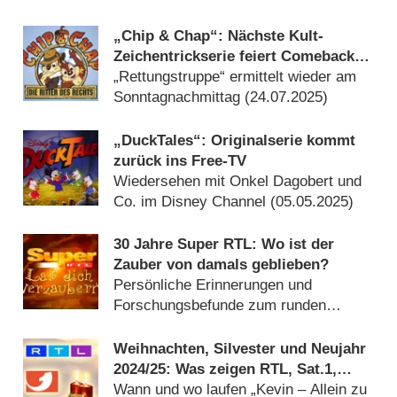
„Chip & Chap“: Nächste Kult-
Zeichentrickserie feiert Comeback
im Disney Channel
„Rettungstruppe“ ermittelt wieder am
Sonntagnachmittag (
24.07.2025
)
„DuckTales“: Originalserie kommt
zurück ins Free-TV
Wiedersehen mit Onkel Dagobert und
Co. im Disney Channel (
05.05.2025
)
30 Jahre Super RTL: Wo ist der
Zauber von damals geblieben?
Persönliche Erinnerungen und
Forschungsbefunde zum runden
Geburtstag des Senders (
27.04.2025
)
Weihnachten, Silvester und Neujahr
2024/​25: Was zeigen RTL, Sat.1,
ProSieben und Co.?
Wann und wo laufen „Kevin – Allein zu