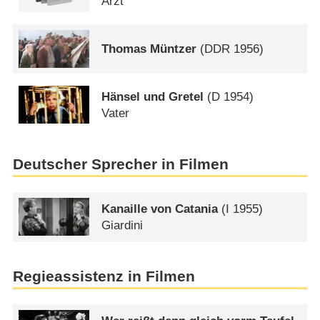
Arzt
Thomas Müntzer
(
DDR
1956)
Hänsel und Gretel
(
D
1954)
Vater
Deutscher Sprecher in Filmen
Kanaille von Catania
(
I
1955)
Giardini
Regieassistenz in Filmen