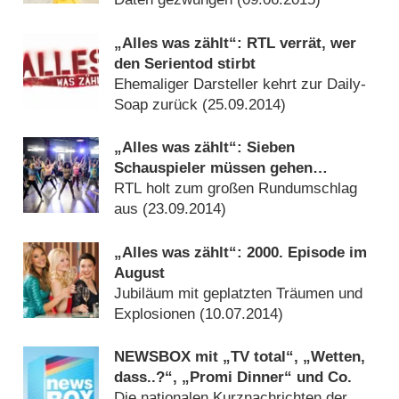
„Alles was zählt“: RTL verrät, wer
den Serientod stirbt
Ehemaliger Darsteller kehrt zur Daily-
Soap zurück (
25.09.2014
)
„Alles was zählt“: Sieben
Schauspieler müssen gehen
[UPDATE]
RTL holt zum großen Rundumschlag
aus (
23.09.2014
)
„Alles was zählt“: 2000. Episode im
August
Jubiläum mit geplatzten Träumen und
Explosionen (
10.07.2014
)
NEWSBOX mit „TV total“, „Wetten,
dass..?“, „Promi Dinner“ und Co.
Die nationalen Kurznachrichten der