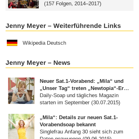
(157 Folgen, 2014–2017)
Jenny Meyer – Weiterführende Links
Wikipedia Deutsch
Jenny Meyer – News
Neuer Sat.1-Vorabend: „Mila“ und
„Unser Tag“ treten „Newtopia“-Erbe
an
Daily-Soap und tägliches Magazin
starten im September (
30.07.2015
)
„Mila“: Details zur neuen Sat.1-
Vorabendsoap bekannt
Singlefrau Anfang 30 sieht sich zum
Daten gezwungen (
09.06.2015
)