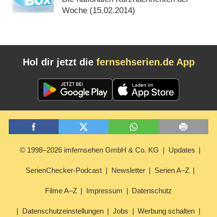
Woche (
15.02.2014
)
Hol dir jetzt die
fernsehserien.de App
© 1998–2026 imfernsehen GmbH & Co. KG
Updates
SerienChecker-Podcast
Newsletter
Serien A–Z
Filme A–Z
Impressum
Datenschutz
Datenschutzeinstellungen
Jobs
Werbung schalten